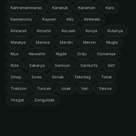
Kahramanmaras
Karabuk
Karaman
Kars
Kastamonu
Kayseri
Kilis
Kirikkale
Kirklareli
Kirsehir
Kocaeli
Konya
Kutahya
Malatya
Manisa
Mardin
Mersin
Mugla
Mus
Nevsehir
Nigde
Ordu
Osmaniye
Rize
Sakarya
Samsun
Sanliurfa
Siirt
Sinop
Sivas
Sirnak
Tekirdag
Tokat
Trabzon
Tunceli
Usak
Van
Yalova
Yozgat
Zonguldak