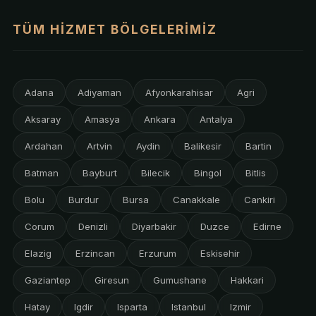
TÜM HIZMET BÖLGELERIMIZ
Adana
Adiyaman
Afyonkarahisar
Agri
Aksaray
Amasya
Ankara
Antalya
Ardahan
Artvin
Aydin
Balikesir
Bartin
Batman
Bayburt
Bilecik
Bingol
Bitlis
Bolu
Burdur
Bursa
Canakkale
Cankiri
Corum
Denizli
Diyarbakir
Duzce
Edirne
Elazig
Erzincan
Erzurum
Eskisehir
Gaziantep
Giresun
Gumushane
Hakkari
Hatay
Igdir
Isparta
Istanbul
Izmir