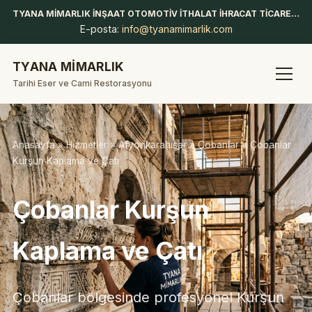
TYANA MİMARLIK İNŞAAT OTOMOTİV İTHALAT İHRACAT TİCARET LİMİTED ŞİRKETİ
E-posta:
info@tyanamimarlik.com
TYANA MİMARLIK
Tarihi Eser ve Cami Restorasyonu
Anasayfa
»
Hizmetler
»
Afyonkarahisar
»
Çobanlar
» Çobanlar
Kurşun Kaplama ve Çatı
Çobanlar Kurşun
Kaplama ve Çatı
Çobanlar bölgesinde profesyonel Kurşun