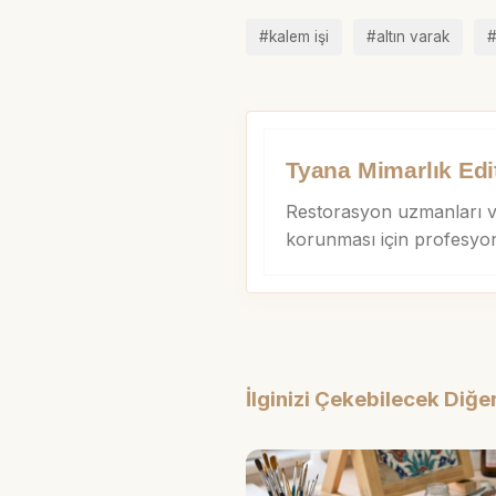
#kalem işi
#altın varak
#
Tyana Mimarlık Edi
Restorasyon uzmanları ve
korunması için profesyo
İlginizi Çekebilecek Diğer