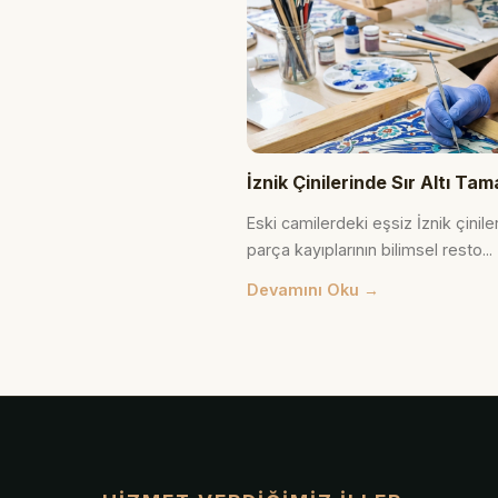
İznik Çinilerinde Sır Altı 
Eski camilerdeki eşsiz İznik çinile
parça kayıplarının bilimsel resto...
Devamını Oku →