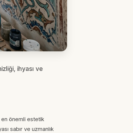
liği, ihyası ve
n en önemli estetik
yası sabır ve uzmanlık