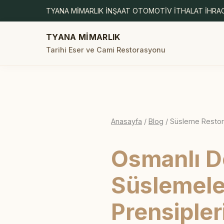
TYANA MİMARLIK İNŞAAT OTOMOTİV İTHALAT İHRAC
TYANA MİMARLIK
Tarihi Eser ve Cami Restorasyonu
Anasayfa
/
Blog
/ Süsleme Resto
Osmanlı D
Süslemele
Prensipler