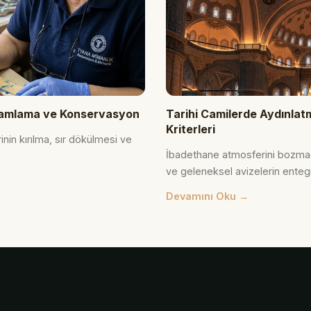
Tamamlama ve Konservasyon
Tarihi Camilerde Aydınla
Kriterleri
rinin kırılma, sır dökülmesi ve
İbadethane atmosferini bozmad
ve geleneksel avizelerin entegr
Devamını Oku →