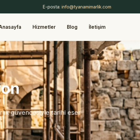
E-posta:
info@tyanamimarlik.com
Anasayfa
Hizmetler
Blog
İletişim
yon
ık güvencesiyle tarihi eser