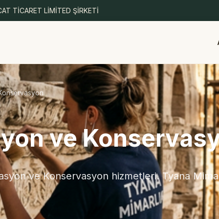
AT TİCARET LİMİTED ŞİRKETİ
 Konservasyon
syon ve Konservas
syon ve Konservasyon hizmetleri. Tyana Mimarl