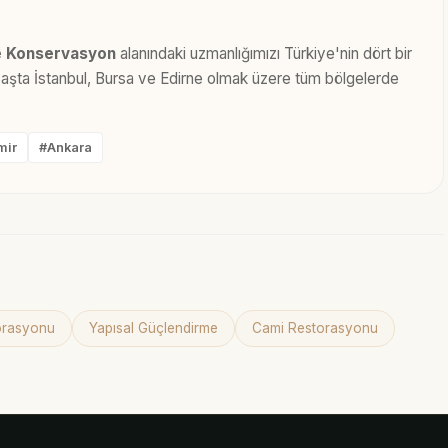
e Konservasyon
alanındaki uzmanlığımızı Türkiye'nin dört bir
 Başta İstanbul, Bursa ve Edirne olmak üzere tüm bölgelerde
mir
#Ankara
torasyonu
Yapısal Güçlendirme
Cami Restorasyonu