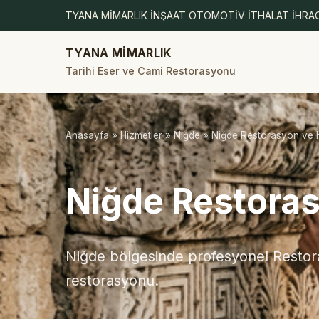
TYANA MİMARLIK İNŞAAT OTOMOTİV İTHALAT İHRAC
TYANA MİMARLIK
Tarihi Eser ve Cami Restorasyonu
Anasayfa
»
Hizmetler
»
Niğde
» Niğde Restorasyon ve
Niğde Restora
Niğde bölgesinde profesyonel Restora
restorasyonu.