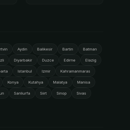
rtvin
Aydin
Balikesir
Bartin
Batman
zli
Diyarbakir
Duzce
Edirne
Elazig
parta
Istanbul
Izmir
Kahramanmaras
Konya
Kutahya
Malatya
Manisa
un
Sanliurfa
Siirt
Sinop
Sivas