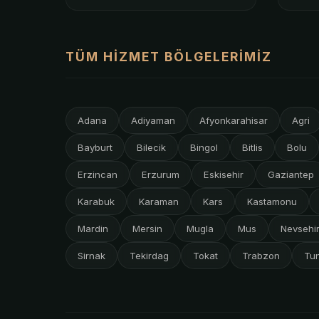
TÜM HIZMET BÖLGELERIMIZ
Adana
Adiyaman
Afyonkarahisar
Agri
Bayburt
Bilecik
Bingol
Bitlis
Bolu
Erzincan
Erzurum
Eskisehir
Gaziantep
Karabuk
Karaman
Kars
Kastamonu
Mardin
Mersin
Mugla
Mus
Nevsehi
Sirnak
Tekirdag
Tokat
Trabzon
Tun