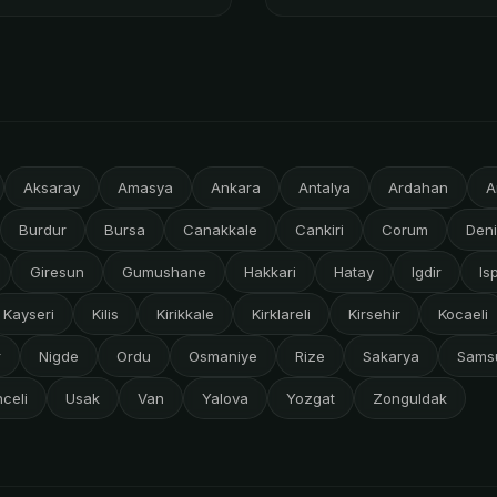
Aksaray
Amasya
Ankara
Antalya
Ardahan
A
Burdur
Bursa
Canakkale
Cankiri
Corum
Deni
Giresun
Gumushane
Hakkari
Hatay
Igdir
Is
Kayseri
Kilis
Kirikkale
Kirklareli
Kirsehir
Kocaeli
r
Nigde
Ordu
Osmaniye
Rize
Sakarya
Sams
celi
Usak
Van
Yalova
Yozgat
Zonguldak