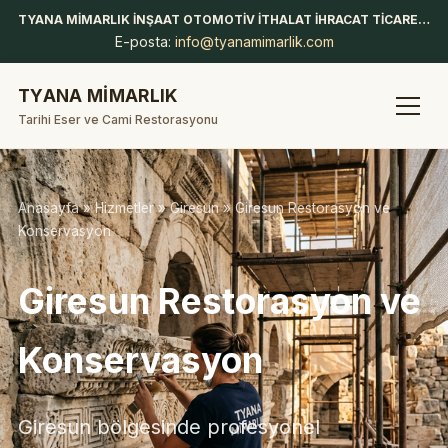
TYANA MİMARLIK İNŞAAT OTOMOTİV İTHALAT İHRACAT TİCARET LİMİTED ŞİRKETİ
E-posta:
info@tyanamimarlik.com
TYANA MİMARLIK
Tarihi Eser ve Cami Restorasyonu
Anasayfa
»
Hizmetler
»
Giresun
» Giresun Restorasyon ve
Konservasyon
Giresun Restorasyon ve
Konservasyon
Giresun bölgesinde profesyonel