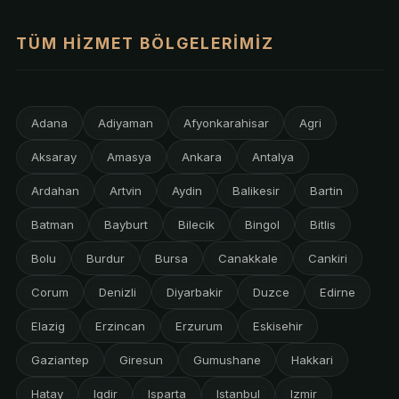
TÜM HIZMET BÖLGELERIMIZ
Adana
Adiyaman
Afyonkarahisar
Agri
Aksaray
Amasya
Ankara
Antalya
Ardahan
Artvin
Aydin
Balikesir
Bartin
Batman
Bayburt
Bilecik
Bingol
Bitlis
Bolu
Burdur
Bursa
Canakkale
Cankiri
Corum
Denizli
Diyarbakir
Duzce
Edirne
Elazig
Erzincan
Erzurum
Eskisehir
Gaziantep
Giresun
Gumushane
Hakkari
Hatay
Igdir
Isparta
Istanbul
Izmir