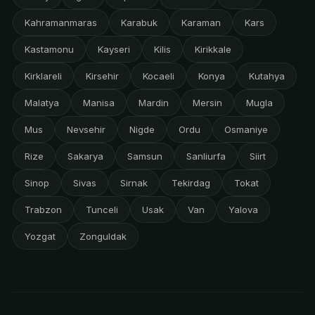
Kahramanmaras
Karabuk
Karaman
Kars
Kastamonu
Kayseri
Kilis
Kirikkale
Kirklareli
Kirsehir
Kocaeli
Konya
Kutahya
Malatya
Manisa
Mardin
Mersin
Mugla
Mus
Nevsehir
Nigde
Ordu
Osmaniye
Rize
Sakarya
Samsun
Sanliurfa
Siirt
Sinop
Sivas
Sirnak
Tekirdag
Tokat
Trabzon
Tunceli
Usak
Van
Yalova
Yozgat
Zonguldak