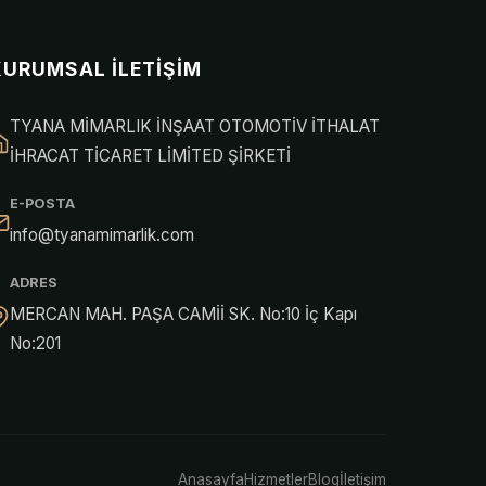
KURUMSAL İLETIŞIM
TYANA MİMARLIK İNŞAAT OTOMOTİV İTHALAT
İHRACAT TİCARET LİMİTED ŞİRKETİ
E-POSTA
info@tyanamimarlik.com
ADRES
MERCAN MAH. PAŞA CAMİİ SK. No:10 İç Kapı
No:201
Anasayfa
Hizmetler
Blog
İletişim