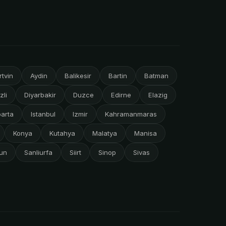
rtvin
Aydin
Balikesir
Bartin
Batman
zli
Diyarbakir
Duzce
Edirne
Elazig
parta
Istanbul
Izmir
Kahramanmaras
Konya
Kutahya
Malatya
Manisa
un
Sanliurfa
Siirt
Sinop
Sivas