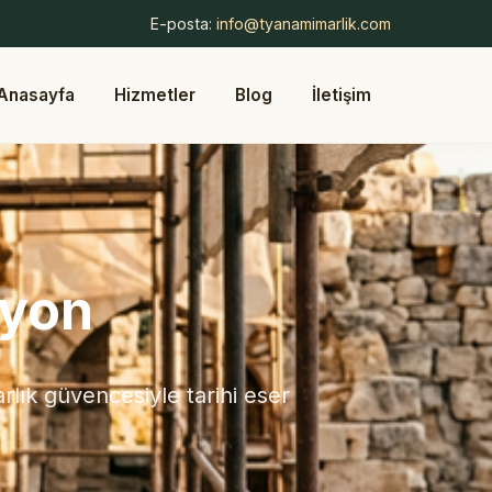
E-posta:
info@tyanamimarlik.com
Anasayfa
Hizmetler
Blog
İletişim
syon
lık güvencesiyle tarihi eser