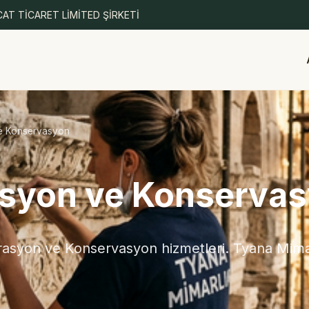
AT TİCARET LİMİTED ŞİRKETİ
ve Konservasyon
asyon ve Konserva
rasyon ve Konservasyon hizmetleri. Tyana Mimar