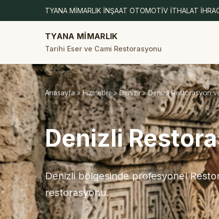
TYANA MİMARLIK İNŞAAT OTOMOTİV İTHALAT İHRAC
TYANA MİMARLIK
Tarihi Eser ve Cami Restorasyonu
Anasayfa
»
Hizmetler
»
Denizli
» Denizli Restorasyon 
Denizli Restor
Denizli bölgesinde profesyonel Resto
restorasyonu.