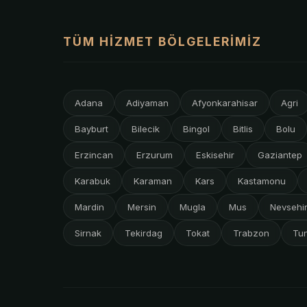
TÜM HIZMET BÖLGELERIMIZ
Adana
Adiyaman
Afyonkarahisar
Agri
Bayburt
Bilecik
Bingol
Bitlis
Bolu
Erzincan
Erzurum
Eskisehir
Gaziantep
Karabuk
Karaman
Kars
Kastamonu
Mardin
Mersin
Mugla
Mus
Nevsehi
Sirnak
Tekirdag
Tokat
Trabzon
Tun