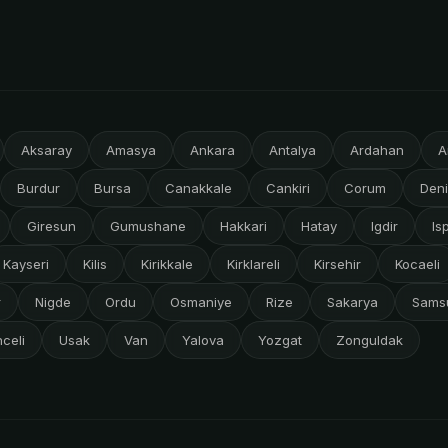
Aksaray
Amasya
Ankara
Antalya
Ardahan
A
Burdur
Bursa
Canakkale
Cankiri
Corum
Deni
Giresun
Gumushane
Hakkari
Hatay
Igdir
Is
Kayseri
Kilis
Kirikkale
Kirklareli
Kirsehir
Kocaeli
r
Nigde
Ordu
Osmaniye
Rize
Sakarya
Sams
celi
Usak
Van
Yalova
Yozgat
Zonguldak