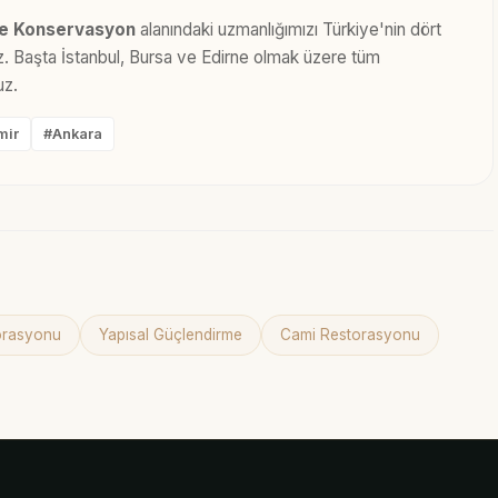
ve Konservasyon
alanındaki uzmanlığımızı Türkiye'nin dört
yız. Başta İstanbul, Bursa ve Edirne olmak üzere tüm
uz.
mir
#Ankara
torasyonu
Yapısal Güçlendirme
Cami Restorasyonu