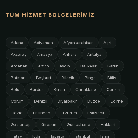
TÜM HIZMET BÖLGELERIMIZ
Adana
Adiyaman
Afyonkarahisar
Agri
Aksaray
Amasya
Ankara
Antalya
Ardahan
Artvin
Aydin
Balikesir
Bartin
Batman
Bayburt
Bilecik
Bingol
Bitlis
Bolu
Burdur
Bursa
Canakkale
Cankiri
Corum
Denizli
Diyarbakir
Duzce
Edirne
Elazig
Erzincan
Erzurum
Eskisehir
Gaziantep
Giresun
Gumushane
Hakkari
Hatay
Igdir
Isparta
Istanbul
Izmir