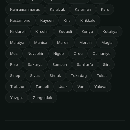
Kahramanmaras
Karabuk
Karaman
Kars
Kastamonu
Kayseri
Kilis
Kirikkale
Kirklareli
Kirsehir
Kocaeli
Konya
Kutahya
Malatya
Manisa
Mardin
Mersin
Mugla
Mus
Nevsehir
Nigde
Ordu
Osmaniye
Rize
Sakarya
Samsun
Sanliurfa
Siirt
Sinop
Sivas
Sirnak
Tekirdag
Tokat
Trabzon
Tunceli
Usak
Van
Yalova
Yozgat
Zonguldak