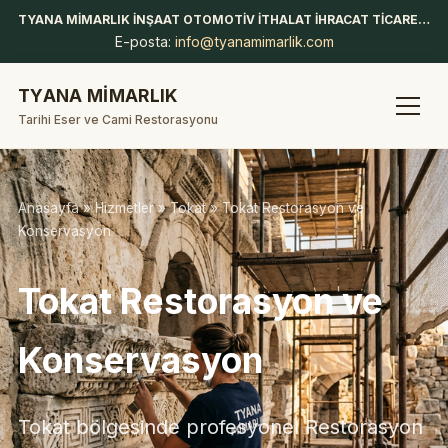
TYANA MİMARLIK İNŞAAT OTOMOTİV İTHALAT İHRACAT TİCARET LİMİTED ŞİRKETİ
E-posta:
info@tyanamimarlik.com
TYANA MİMARLIK
Tarihi Eser ve Cami Restorasyonu
Anasayfa
»
Hizmetler
»
Tokat
» Tokat Restorasyon ve
Konservasyon
Tokat Restorasyon ve
Konservasyon
Tokat bölgesinde profesyonel Restorasyon