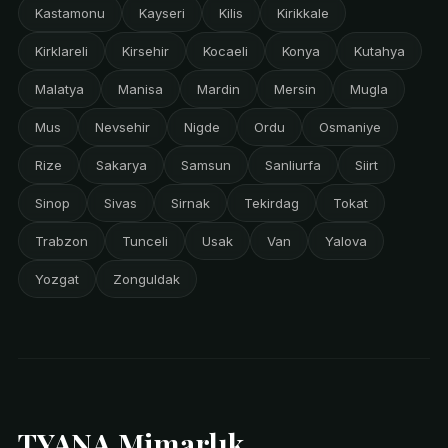
Kastamonu
Kayseri
Kilis
Kirikkale
Kirklareli
Kirsehir
Kocaeli
Konya
Kutahya
Malatya
Manisa
Mardin
Mersin
Mugla
Mus
Nevsehir
Nigde
Ordu
Osmaniye
Rize
Sakarya
Samsun
Sanliurfa
Siirt
Sinop
Sivas
Sirnak
Tekirdag
Tokat
Trabzon
Tunceli
Usak
Van
Yalova
Yozgat
Zonguldak
TYANA Mimarlık