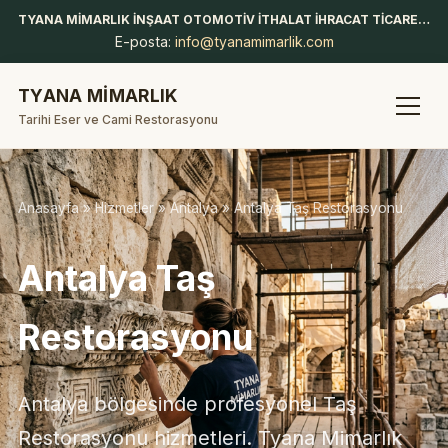
TYANA MİMARLIK İNŞAAT OTOMOTİV İTHALAT İHRACAT TİCARET LİMİTED ŞİRKETİ
E-posta:
info@tyanamimarlik.com
TYANA MİMARLIK
Tarihi Eser ve Cami Restorasyonu
Anasayfa
»
Hizmetler
»
Antalya
» Antalya Taş Restorasyonu
Antalya Taş
Restorasyonu
Antalya bölgesinde profesyonel Taş
Restorasyonu hizmetleri. Tyana Mimarlık