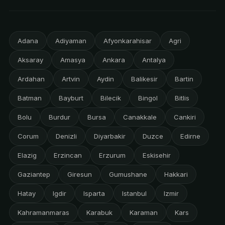
Adana
Adiyaman
Afyonkarahisar
Agri
Aksaray
Amasya
Ankara
Antalya
Ardahan
Artvin
Aydin
Balikesir
Bartin
Batman
Bayburt
Bilecik
Bingol
Bitlis
Bolu
Burdur
Bursa
Canakkale
Cankiri
Corum
Denizli
Diyarbakir
Duzce
Edirne
Elazig
Erzincan
Erzurum
Eskisehir
Gaziantep
Giresun
Gumushane
Hakkari
Hatay
Igdir
Isparta
Istanbul
Izmir
Kahramanmaras
Karabuk
Karaman
Kars