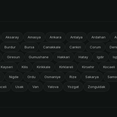
Aksaray
Amasya
Ankara
Antalya
Ardahan
A
Burdur
Bursa
Canakkale
Cankiri
Corum
Deni
Giresun
Gumushane
Hakkari
Hatay
Igdir
Is
Kayseri
Kilis
Kirikkale
Kirklareli
Kirsehir
Kocaeli
r
Nigde
Ordu
Osmaniye
Rize
Sakarya
Sams
celi
Usak
Van
Yalova
Yozgat
Zonguldak