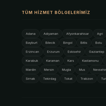
TÜM HIZMET BÖLGELERIMIZ
Adana
Adiyaman
Afyonkarahisar
Agri
Bayburt
Bilecik
Bingol
Bitlis
Bolu
Erzincan
Erzurum
Eskisehir
Gaziantep
Karabuk
Karaman
Kars
Kastamonu
Mardin
Mersin
Mugla
Mus
Nevsehi
Sirnak
Tekirdag
Tokat
Trabzon
Tun