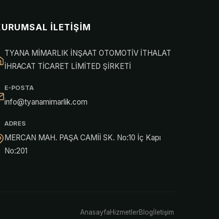
KURUMSAL İLETIŞIM
TYANA MİMARLIK İNŞAAT OTOMOTİV İTHALAT
İHRACAT TİCARET LİMİTED ŞİRKETİ
E-POSTA
info@tyanamimarlik.com
ADRES
MERCAN MAH. PAŞA CAMİİ SK. No:10 İç Kapı
No:201
Anasayfa
Hizmetler
Blog
İletişim