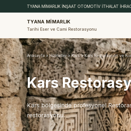
TYANA MİMARLIK İNŞAAT OTOMOTİV İTHALAT İHRAC
TYANA MİMARLIK
Tarihi Eser ve Cami Restorasyonu
Anasayfa
»
Hizmetler
»
Kars
» Kars Restorasyon ve K
Kars Restoras
Kars bölgesinde profesyonel Restoras
restorasyonu.