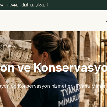
AT TİCARET LİMİTED ŞİRKETİ
onservasyon
yon ve Konservasy
yon ve Konservasyon hizmetleri. Tyana Mimarlık