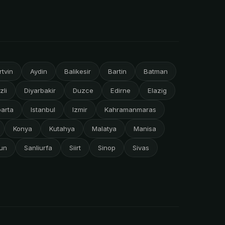
rtvin
Aydin
Balikesir
Bartin
Batman
zli
Diyarbakir
Duzce
Edirne
Elazig
parta
Istanbul
Izmir
Kahramanmaras
Konya
Kutahya
Malatya
Manisa
un
Sanliurfa
Siirt
Sinop
Sivas