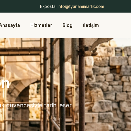
E-posta:
info@tyanamimarlik.com
Anasayfa
Hizmetler
Blog
İletişim
on
 güvencesiyle tarihi eser