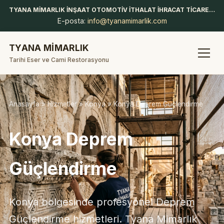
TYANA MİMARLIK İNŞAAT OTOMOTİV İTHALAT İHRACAT TİCARET LİMİTED ŞİRKETİ
E-posta:
info@tyanamimarlik.com
TYANA MİMARLIK
Tarihi Eser ve Cami Restorasyonu
Anasayfa
»
Hizmetler
»
Konya
» Konya Deprem Güçlendirme
Konya Deprem
Güçlendirme
Konya bölgesinde profesyonel Deprem
Güçlendirme hizmetleri. Tyana Mimarlık