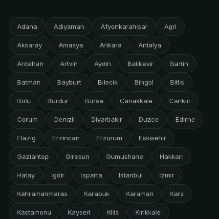
Adana
Adiyaman
Afyonkarahisar
Agri
Aksaray
Amasya
Ankara
Antalya
Ardahan
Artvin
Aydin
Balikesir
Bartin
Batman
Bayburt
Bilecik
Bingol
Bitlis
Bolu
Burdur
Bursa
Canakkale
Cankiri
Corum
Denizli
Diyarbakir
Duzce
Edirne
Elazig
Erzincan
Erzurum
Eskisehir
Gaziantep
Giresun
Gumushane
Hakkari
Hatay
Igdir
Isparta
Istanbul
Izmir
Kahramanmaras
Karabuk
Karaman
Kars
Kastamonu
Kayseri
Kilis
Kirikkale