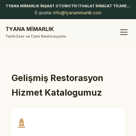
TYANA MİMARLIK İNŞAAT OTOMOTİV İTHALAT İHRACAT TİCARET LİMİTED ŞİRKETİ
E-posta:
info@tyanamimarlik.com
TYANA MİMARLIK
Tarihi Eser ve Cami Restorasyonu
Gelişmiş Restorasyon
Hizmet Katalogumuz