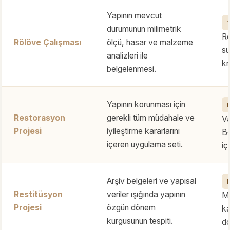
Yapının mevcut
durumunun milimetrik
R
Rölöve Çalışması
ölçü, hasar ve malzeme
sü
analizleri ile
kr
belgelenmesi.
Yapının korunması için
Restorasyon
gerekli tüm müdahale ve
Va
Projesi
iyileştirme kararlarını
Bö
içeren uygulama seti.
iç
Arşiv belgeleri ve yapısal
Restitüsyon
veriler ışığında yapının
M
Projesi
özgün dönem
ka
kurgusunun tespiti.
do