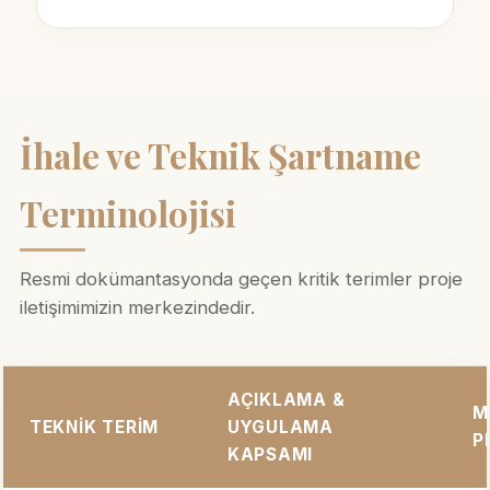
İhale ve Teknik Şartname
Terminolojisi
Resmi dokümantasyonda geçen kritik terimler proje
iletişimimizin merkezindedir.
AÇIKLAMA &
M
TEKNIK TERIM
UYGULAMA
P
KAPSAMI