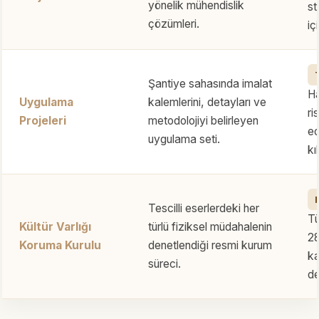
yönelik mühendislik
st
çözümleri.
iç
Şantiye sahasında imalat
Ha
Uygulama
kalemlerini, detayları ve
ri
Projeleri
metodolojiyi belirleyen
e
uygulama seti.
kı
Tescilli eserlerdeki her
Tü
Kültür Varlığı
türlü fiziksel müdahalenin
28
Koruma Kurulu
denetlendiği resmi kurum
k
süreci.
de