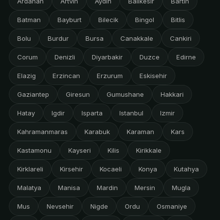
Ardahan
Artvin
Aydin
Balikesir
Bartin
Batman
Bayburt
Bilecik
Bingol
Bitlis
Bolu
Burdur
Bursa
Canakkale
Cankiri
Corum
Denizli
Diyarbakir
Duzce
Edirne
Elazig
Erzincan
Erzurum
Eskisehir
Gaziantep
Giresun
Gumushane
Hakkari
Hatay
Igdir
Isparta
Istanbul
Izmir
Kahramanmaras
Karabuk
Karaman
Kars
Kastamonu
Kayseri
Kilis
Kirikkale
Kirklareli
Kirsehir
Kocaeli
Konya
Kutahya
Malatya
Manisa
Mardin
Mersin
Mugla
Mus
Nevsehir
Nigde
Ordu
Osmaniye