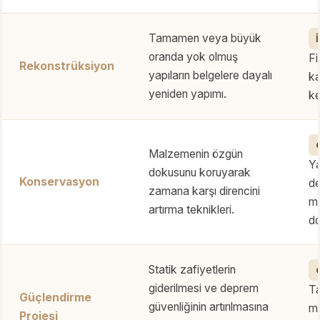
Tamamen veya büyük
oranda yok olmuş
Fi
Rekonstrüksiyon
yapıların belgelere dayalı
ka
yeniden yapımı.
ke
Malzemenin özgün
Ya
dokusunu koruyarak
Konservasyon
de
zamana karşı direncini
mü
artırma teknikleri.
do
Statik zafiyetlerin
giderilmesi ve deprem
Ta
Güçlendirme
güvenliğinin artırılmasına
mo
Projesi