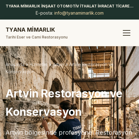
TYANA MİMARLIK İNŞAAT OTOMOTİV İTHALAT İHRACAT TİCARET LİMİTED ŞİRKETİ
E-posta:
info@tyanamimarlik.com
TYANA MİMARLIK
Tarihi Eser ve Cami Restorasyonu
Anasayfa
»
Hizmetler
»
Artvin
» Artvin Restorasyon ve
Konservasyon
Artvin Restorasyon ve
Konservasyon
Artvin bölgesinde profesyonel Restorasyon