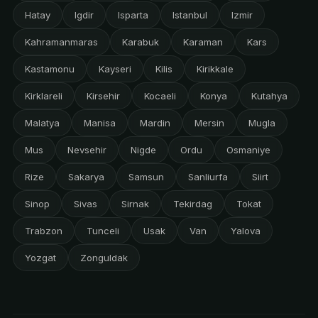
Hatay
Igdir
Isparta
Istanbul
Izmir
Kahramanmaras
Karabuk
Karaman
Kars
Kastamonu
Kayseri
Kilis
Kirikkale
Kirklareli
Kirsehir
Kocaeli
Konya
Kutahya
Malatya
Manisa
Mardin
Mersin
Mugla
Mus
Nevsehir
Nigde
Ordu
Osmaniye
Rize
Sakarya
Samsun
Sanliurfa
Siirt
Sinop
Sivas
Sirnak
Tekirdag
Tokat
Trabzon
Tunceli
Usak
Van
Yalova
Yozgat
Zonguldak