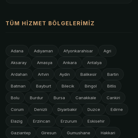
TÜM HIZMET BÖLGELERIMIZ
Adana
Adiyaman
Afyonkarahisar
Agri
Aksaray
Amasya
Ankara
Antalya
Ardahan
Artvin
Aydin
Balikesir
Bartin
Batman
Bayburt
Bilecik
Bingol
Bitlis
Bolu
Burdur
Bursa
Canakkale
Cankiri
Corum
Denizli
Diyarbakir
Duzce
Edirne
Elazig
Erzincan
Erzurum
Eskisehir
Gaziantep
Giresun
Gumushane
Hakkari