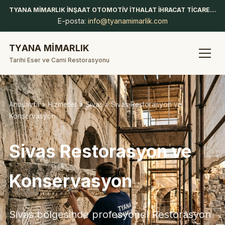
TYANA MİMARLIK İNŞAAT OTOMOTİV İTHALAT İHRACAT TİCARET LİMİTED ŞİRKETİ
E-posta:
info@tyanamimarlik.com
TYANA MİMARLIK
Tarihi Eser ve Cami Restorasyonu
Anasayfa
»
Hizmetler
»
Sivas
» Sivas Restorasyon ve
Konservasyon
Sivas Restorasyon ve
Konservasyon
Sivas bölgesinde profesyonel Restorasyon