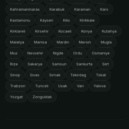
Kahramanmaras
Karabuk
Karaman
Kars
Kastamonu
Kayseri
Kilis
Kirikkale
Kirklareli
Kirsehir
Kocaeli
Konya
Kutahya
Malatya
Manisa
Mardin
Mersin
Mugla
Mus
Nevsehir
Nigde
Ordu
Osmaniye
Rize
Sakarya
Samsun
Sanliurfa
Siirt
Sinop
Sivas
Sirnak
Tekirdag
Tokat
Trabzon
Tunceli
Usak
Van
Yalova
Yozgat
Zonguldak