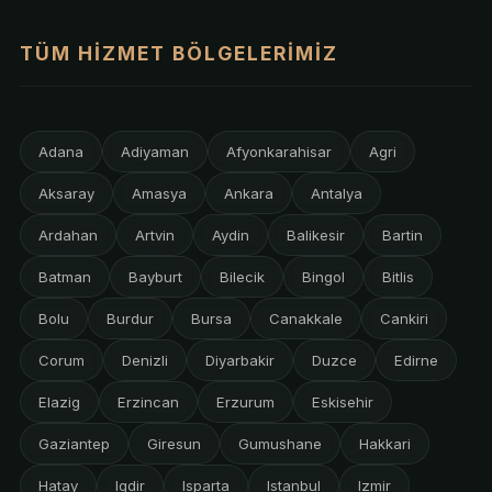
TÜM HIZMET BÖLGELERIMIZ
Adana
Adiyaman
Afyonkarahisar
Agri
Aksaray
Amasya
Ankara
Antalya
Ardahan
Artvin
Aydin
Balikesir
Bartin
Batman
Bayburt
Bilecik
Bingol
Bitlis
Bolu
Burdur
Bursa
Canakkale
Cankiri
Corum
Denizli
Diyarbakir
Duzce
Edirne
Elazig
Erzincan
Erzurum
Eskisehir
Gaziantep
Giresun
Gumushane
Hakkari
Hatay
Igdir
Isparta
Istanbul
Izmir