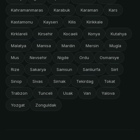
Kahramanmaras
Karabuk
Karaman
Kars
Kastamonu
Kayseri
Kilis
Kirikkale
Kirklareli
Kirsehir
Kocaeli
Konya
Kutahya
Malatya
Manisa
Mardin
Mersin
Mugla
Mus
Nevsehir
Nigde
Ordu
Osmaniye
Rize
Sakarya
Samsun
Sanliurfa
Siirt
Sinop
Sivas
Sirnak
Tekirdag
Tokat
Trabzon
Tunceli
Usak
Van
Yalova
Yozgat
Zonguldak