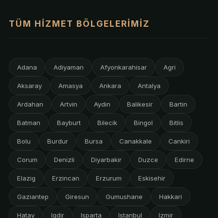
TÜM HIZMET BÖLGELERIMIZ
Adana
Adiyaman
Afyonkarahisar
Agri
Aksaray
Amasya
Ankara
Antalya
Ardahan
Artvin
Aydin
Balikesir
Bartin
Batman
Bayburt
Bilecik
Bingol
Bitlis
Bolu
Burdur
Bursa
Canakkale
Cankiri
Corum
Denizli
Diyarbakir
Duzce
Edirne
Elazig
Erzincan
Erzurum
Eskisehir
Gaziantep
Giresun
Gumushane
Hakkari
Hatay
Igdir
Isparta
Istanbul
Izmir