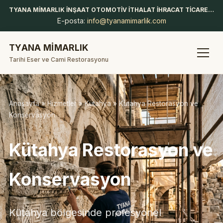
TYANA MİMARLIK İNŞAAT OTOMOTİV İTHALAT İHRACAT TİCARET LİMİTED ŞİRKETİ
E-posta:
info@tyanamimarlik.com
TYANA MİMARLIK
Tarihi Eser ve Cami Restorasyonu
Anasayfa
»
Hizmetler
»
Kütahya
» Kütahya Restorasyon ve
Konservasyon
Kütahya Restorasyon ve
Konservasyon
Kütahya bölgesinde profesyonel