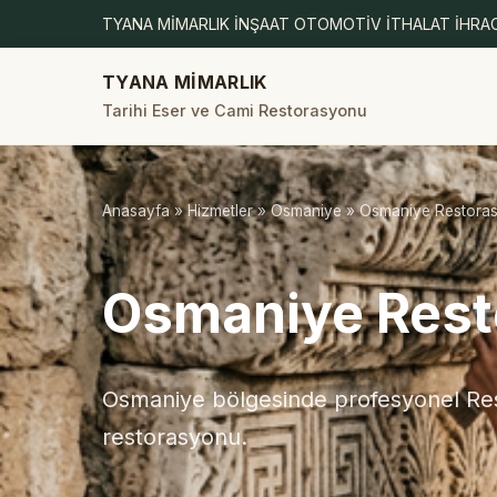
TYANA MİMARLIK İNŞAAT OTOMOTİV İTHALAT İHRAC
TYANA MİMARLIK
Tarihi Eser ve Cami Restorasyonu
Anasayfa
»
Hizmetler
»
Osmaniye
» Osmaniye Restora
Osmaniye Rest
Osmaniye bölgesinde profesyonel Res
restorasyonu.