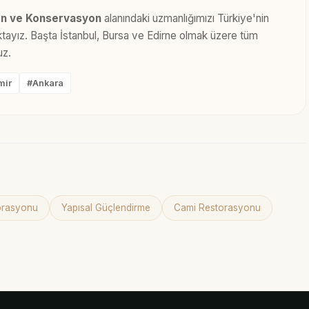
n ve Konservasyon
alanındaki uzmanlığımızı Türkiye'nin
maktayız. Başta İstanbul, Bursa ve Edirne olmak üzere tüm
uz.
mir
#Ankara
torasyonu
Yapısal Güçlendirme
Cami Restorasyonu