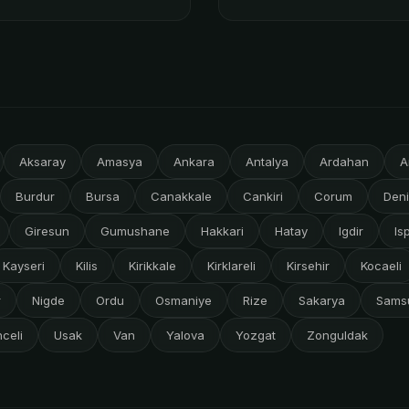
Aksaray
Amasya
Ankara
Antalya
Ardahan
A
Burdur
Bursa
Canakkale
Cankiri
Corum
Deni
Giresun
Gumushane
Hakkari
Hatay
Igdir
Is
Kayseri
Kilis
Kirikkale
Kirklareli
Kirsehir
Kocaeli
r
Nigde
Ordu
Osmaniye
Rize
Sakarya
Sams
celi
Usak
Van
Yalova
Yozgat
Zonguldak