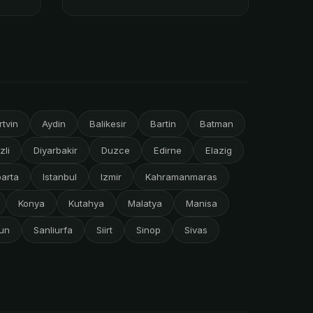
rtvin
Aydin
Balikesir
Bartin
Batman
zli
Diyarbakir
Duzce
Edirne
Elazig
parta
Istanbul
Izmir
Kahramanmaras
Konya
Kutahya
Malatya
Manisa
un
Sanliurfa
Siirt
Sinop
Sivas