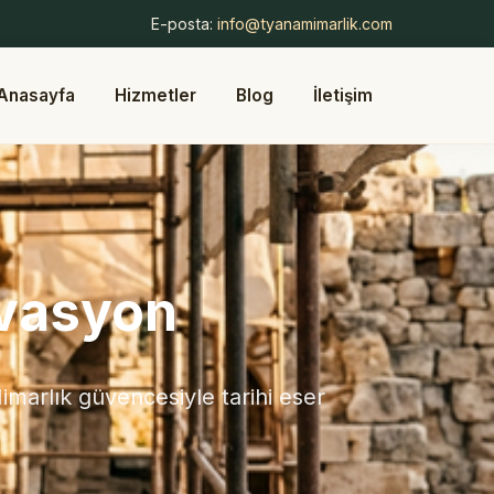
E-posta:
info@tyanamimarlik.com
Anasayfa
Hizmetler
Blog
İletişim
rvasyon
arlık güvencesiyle tarihi eser