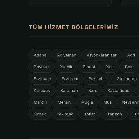
TÜM HIZMET BÖLGELERIMIZ
Adana
Adiyaman
Afyonkarahisar
Agri
Bayburt
Bilecik
Bingol
Bitlis
Bolu
Erzincan
Erzurum
Eskisehir
Gaziantep
Karabuk
Karaman
Kars
Kastamonu
Mardin
Mersin
Mugla
Mus
Nevsehi
Sirnak
Tekirdag
Tokat
Trabzon
Tun