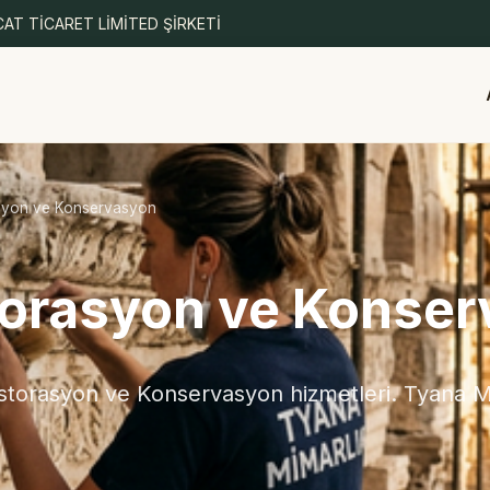
AT TİCARET LİMİTED ŞİRKETİ
syon ve Konservasyon
orasyon ve Konse
torasyon ve Konservasyon hizmetleri. Tyana Mim