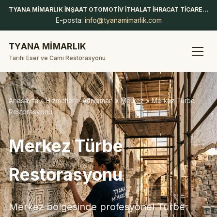
TYANA MİMARLIK İNŞAAT OTOMOTİV İTHALAT İHRACAT TİCARET LİMİTED ŞİRKETİ
E-posta:
info@tyanamimarlik.com
TYANA MİMARLIK
Tarihi Eser ve Cami Restorasyonu
Anasayfa
»
Hizmetler
»
Adıyaman
»
Merkez
» Merkez Türbe
Restorasyonu
Merkez Türbe
Restorasyonu
Merkez bölgesinde profesyonel Türbe