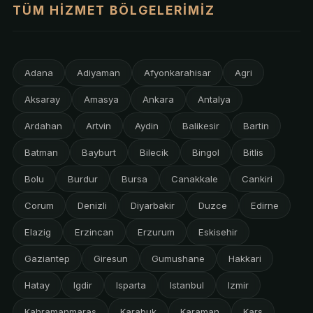
TÜM HIZMET BÖLGELERIMIZ
Adana
Adiyaman
Afyonkarahisar
Agri
Aksaray
Amasya
Ankara
Antalya
Ardahan
Artvin
Aydin
Balikesir
Bartin
Batman
Bayburt
Bilecik
Bingol
Bitlis
Bolu
Burdur
Bursa
Canakkale
Cankiri
Corum
Denizli
Diyarbakir
Duzce
Edirne
Elazig
Erzincan
Erzurum
Eskisehir
Gaziantep
Giresun
Gumushane
Hakkari
Hatay
Igdir
Isparta
Istanbul
Izmir
Kahramanmaras
Karabuk
Karaman
Kars