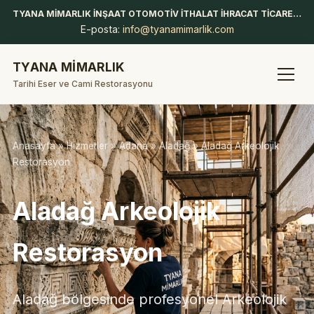
TYANA MİMARLIK İNŞAAT OTOMOTİV İTHALAT İHRACAT TİCARET LİMİTED ŞİRKETİ
E-posta:
info@tyanamimarlik.com
TYANA MİMARLIK
Tarihi Eser ve Cami Restorasyonu
Anasayfa
»
Hizmetler
»
Adana
»
Aladağ
» Aladağ Arkeolojik
Restorasyon
Aladağ Arkeolojik
Restorasyon
Aladağ bölgesinde profesyonel Arkeolojik