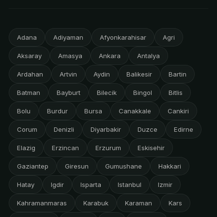
Adana
Adiyaman
Afyonkarahisar
Agri
Aksaray
Amasya
Ankara
Antalya
Ardahan
Artvin
Aydin
Balikesir
Bartin
Batman
Bayburt
Bilecik
Bingol
Bitlis
Bolu
Burdur
Bursa
Canakkale
Cankiri
Corum
Denizli
Diyarbakir
Duzce
Edirne
Elazig
Erzincan
Erzurum
Eskisehir
Gaziantep
Giresun
Gumushane
Hakkari
Hatay
Igdir
Isparta
Istanbul
Izmir
Kahramanmaras
Karabuk
Karaman
Kars