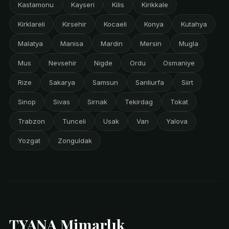
Kastamonu
Kayseri
Kilis
Kirikkale
Kirklareli
Kirsehir
Kocaeli
Konya
Kutahya
Malatya
Manisa
Mardin
Mersin
Mugla
Mus
Nevsehir
Nigde
Ordu
Osmaniye
Rize
Sakarya
Samsun
Sanliurfa
Siirt
Sinop
Sivas
Sirnak
Tekirdag
Tokat
Trabzon
Tunceli
Usak
Van
Yalova
Yozgat
Zonguldak
TYANA Mimarlık