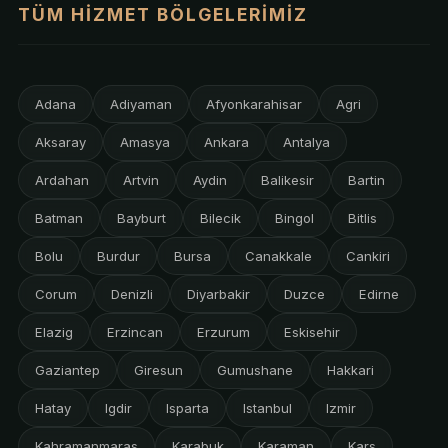
TÜM HIZMET BÖLGELERIMIZ
Adana
Adiyaman
Afyonkarahisar
Agri
Aksaray
Amasya
Ankara
Antalya
Ardahan
Artvin
Aydin
Balikesir
Bartin
Batman
Bayburt
Bilecik
Bingol
Bitlis
Bolu
Burdur
Bursa
Canakkale
Cankiri
Corum
Denizli
Diyarbakir
Duzce
Edirne
Elazig
Erzincan
Erzurum
Eskisehir
Gaziantep
Giresun
Gumushane
Hakkari
Hatay
Igdir
Isparta
Istanbul
Izmir
Kahramanmaras
Karabuk
Karaman
Kars