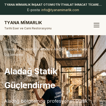
TYANA MİMARLIK İNŞAAT OTOMOTİV İTHALAT İHRACAT TİCARET LİMİTED ŞİRKETİ
E-posta:
info@tyanamimarlik.com
TYANA MİMARLIK
Tarihi Eser ve Cami Restorasyonu
Anasayfa
»
Hizmetler
»
Adana
»
Aladağ
» Aladağ Statik
Güçlendirme
Aladağ Statik
Güçlendirme
Aladağ bölgesinde profesyonel Statik