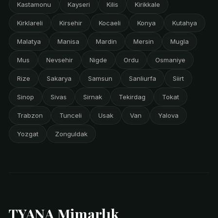
Kastamonu
Kayseri
Kilis
Kirikkale
Kirklareli
Kirsehir
Kocaeli
Konya
Kutahya
Malatya
Manisa
Mardin
Mersin
Mugla
Mus
Nevsehir
Nigde
Ordu
Osmaniye
Rize
Sakarya
Samsun
Sanliurfa
Siirt
Sinop
Sivas
Sirnak
Tekirdag
Tokat
Trabzon
Tunceli
Usak
Van
Yalova
Yozgat
Zonguldak
TYANA Mimarlık