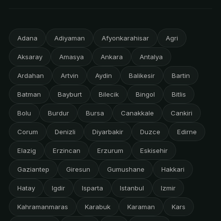
Adana
Adiyaman
Afyonkarahisar
Agri
Aksaray
Amasya
Ankara
Antalya
Ardahan
Artvin
Aydin
Balikesir
Bartin
Batman
Bayburt
Bilecik
Bingol
Bitlis
Bolu
Burdur
Bursa
Canakkale
Cankiri
Corum
Denizli
Diyarbakir
Duzce
Edirne
Elazig
Erzincan
Erzurum
Eskisehir
Gaziantep
Giresun
Gumushane
Hakkari
Hatay
Igdir
Isparta
Istanbul
Izmir
Kahramanmaras
Karabuk
Karaman
Kars