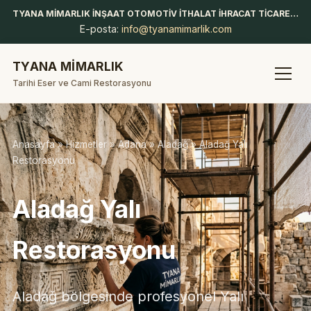
TYANA MİMARLIK İNŞAAT OTOMOTİV İTHALAT İHRACAT TİCARET LİMİTED ŞİRKETİ
E-posta:
info@tyanamimarlik.com
TYANA MİMARLIK
Tarihi Eser ve Cami Restorasyonu
Anasayfa
»
Hizmetler
»
Adana
»
Aladağ
» Aladağ Yalı
Restorasyonu
Aladağ Yalı
Restorasyonu
Aladağ bölgesinde profesyonel Yalı