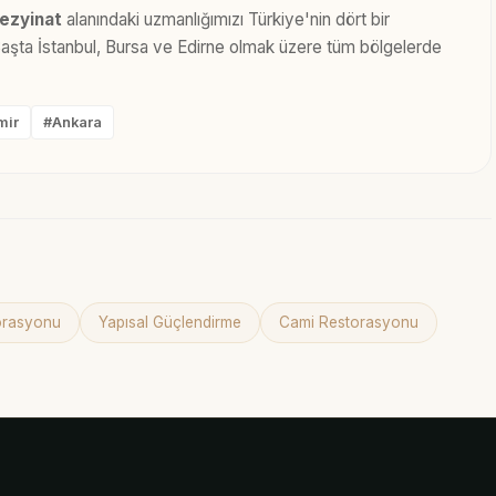
ezyinat
alanındaki uzmanlığımızı Türkiye'nin dört bir
 Başta İstanbul, Bursa ve Edirne olmak üzere tüm bölgelerde
mir
#Ankara
torasyonu
Yapısal Güçlendirme
Cami Restorasyonu