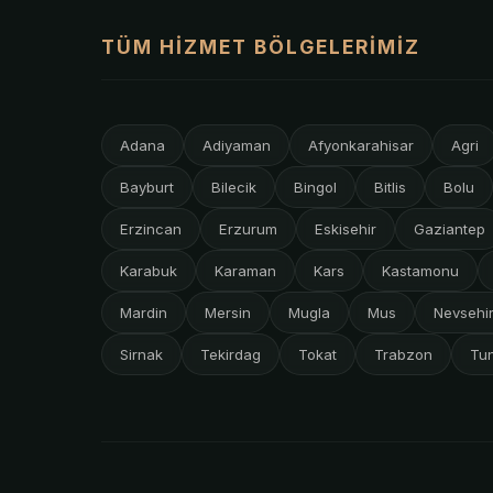
TÜM HIZMET BÖLGELERIMIZ
Adana
Adiyaman
Afyonkarahisar
Agri
Bayburt
Bilecik
Bingol
Bitlis
Bolu
Erzincan
Erzurum
Eskisehir
Gaziantep
Karabuk
Karaman
Kars
Kastamonu
Mardin
Mersin
Mugla
Mus
Nevsehi
Sirnak
Tekirdag
Tokat
Trabzon
Tun