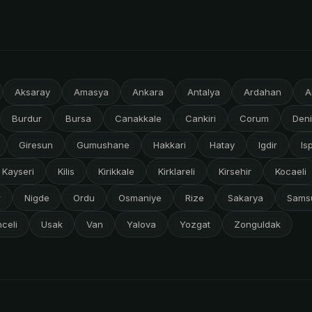
Aksaray
Amasya
Ankara
Antalya
Ardahan
A
Burdur
Bursa
Canakkale
Cankiri
Corum
Deni
Giresun
Gumushane
Hakkari
Hatay
Igdir
Is
Kayseri
Kilis
Kirikkale
Kirklareli
Kirsehir
Kocaeli
r
Nigde
Ordu
Osmaniye
Rize
Sakarya
Sams
celi
Usak
Van
Yalova
Yozgat
Zonguldak