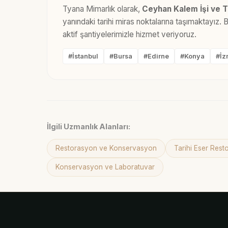
Tyana Mimarlık olarak,
Ceyhan Kalem İşi ve T
yanındaki tarihi miras noktalarına taşımaktayız.
aktif şantiyelerimizle hizmet veriyoruz.
#İstanbul
#Bursa
#Edirne
#Konya
#İz
İlgili Uzmanlık Alanları:
Restorasyon ve Konservasyon
Tarihi Eser Res
Konservasyon ve Laboratuvar