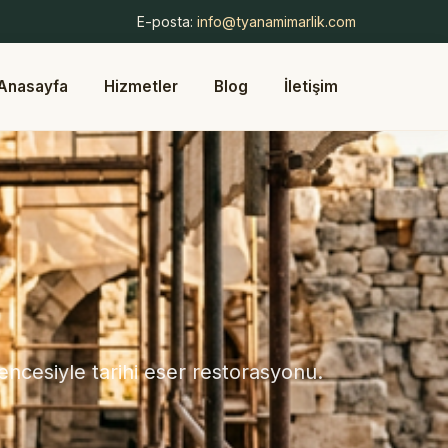
E-posta:
info@tyanamimarlik.com
Anasayfa
Hizmetler
Blog
İletişim
ncesiyle tarihi eser restorasyonu.