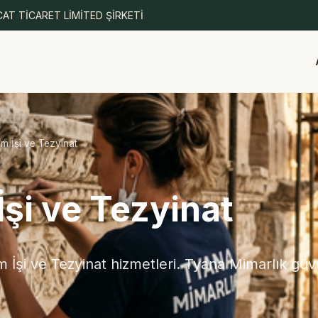
AT TİCARET LİMİTED ŞİRKETİ
 İşi ve Tezyinat
şi ve Tezyinat
İşi ve Tezyinat hizmetleri. Tyana Mimarlık güve