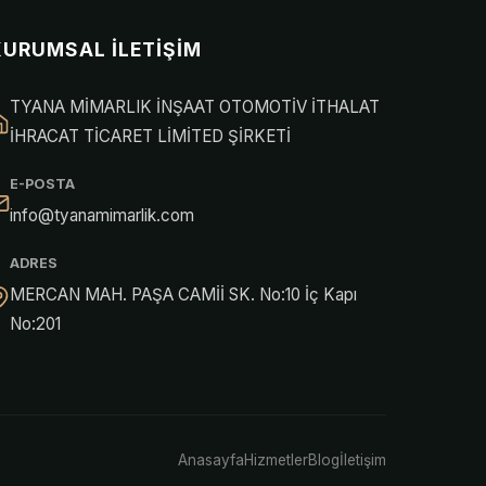
KURUMSAL İLETIŞIM
TYANA MİMARLIK İNŞAAT OTOMOTİV İTHALAT
İHRACAT TİCARET LİMİTED ŞİRKETİ
E-POSTA
info@tyanamimarlik.com
ADRES
MERCAN MAH. PAŞA CAMİİ SK. No:10 İç Kapı
No:201
Anasayfa
Hizmetler
Blog
İletişim