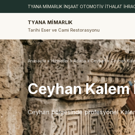
TYANA MİMARLIK İNŞAAT OTOMOTİV İTHALAT İHRAC
TYANA MİMARLIK
Tarihi Eser ve Cami Restorasyonu
Anasayfa
»
Hizmetler
»
Adana
»
Ceyhan
» Ceyhan Kalem
Ceyhan Kalem İ
Ceyhan bölgesinde profesyonel Kalem 