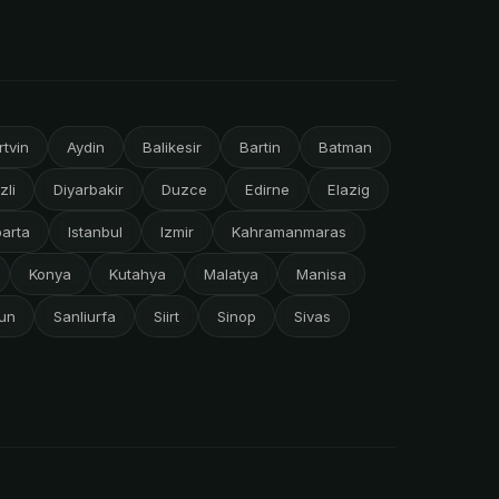
rtvin
Aydin
Balikesir
Bartin
Batman
zli
Diyarbakir
Duzce
Edirne
Elazig
parta
Istanbul
Izmir
Kahramanmaras
Konya
Kutahya
Malatya
Manisa
un
Sanliurfa
Siirt
Sinop
Sivas