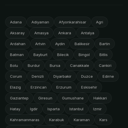
Adana
Adiyaman
Afyonkarahisar
Agri
Aksaray
Amasya
Ankara
Antalya
Ardahan
Artvin
Aydin
Balikesir
Bartin
Batman
Bayburt
Bilecik
Bingol
Bitlis
Bolu
Burdur
Bursa
Canakkale
Cankiri
Corum
Denizli
Diyarbakir
Duzce
Edirne
Elazig
Erzincan
Erzurum
Eskisehir
Gaziantep
Giresun
Gumushane
Hakkari
Hatay
Igdir
Isparta
Istanbul
Izmir
Kahramanmaras
Karabuk
Karaman
Kars