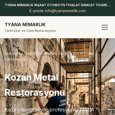
TYANA MİMARLIK İNŞAAT OTOMOTİV İTHALAT İHRACAT TİCARET LİMİTED ŞİRKETİ
E-posta:
info@tyanamimarlik.com
TYANA MİMARLIK
Tarihi Eser ve Cami Restorasyonu
Anasayfa
»
Hizmetler
»
Adana
»
Kozan
» Kozan Metal
Restorasyonu
Kozan Metal
Restorasyonu
Kozan bölgesinde profesyonel Metal