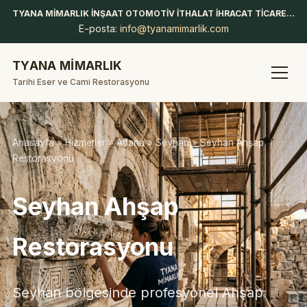
TYANA MİMARLIK İNŞAAT OTOMOTİV İTHALAT İHRACAT TİCARET LİMİTED ŞİRKETİ
E-posta:
info@tyanamimarlik.com
TYANA MİMARLIK
Tarihi Eser ve Cami Restorasyonu
Anasayfa
»
Hizmetler
»
Adana
»
Seyhan
» Seyhan Ahşap
Restorasyonu
Seyhan Ahşap
Restorasyonu
Seyhan bölgesinde profesyonel Ahşap