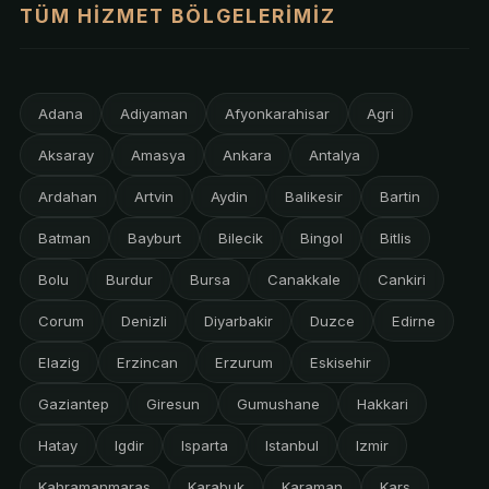
TÜM HIZMET BÖLGELERIMIZ
Adana
Adiyaman
Afyonkarahisar
Agri
Aksaray
Amasya
Ankara
Antalya
Ardahan
Artvin
Aydin
Balikesir
Bartin
Batman
Bayburt
Bilecik
Bingol
Bitlis
Bolu
Burdur
Bursa
Canakkale
Cankiri
Corum
Denizli
Diyarbakir
Duzce
Edirne
Elazig
Erzincan
Erzurum
Eskisehir
Gaziantep
Giresun
Gumushane
Hakkari
Hatay
Igdir
Isparta
Istanbul
Izmir
Kahramanmaras
Karabuk
Karaman
Kars