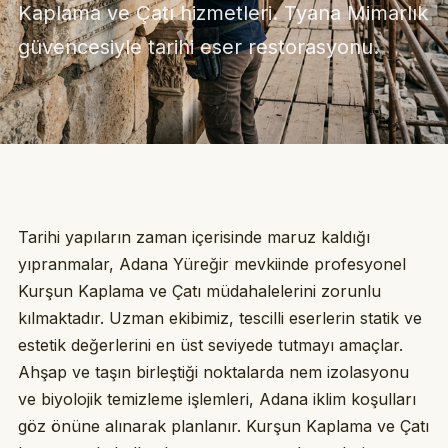
Kaplama ve Çatı hizmetleri. Tyana Mimarlık
güvencesiyle tarihi eser restorasyonu.
Tarihi yapıların zaman içerisinde maruz kaldığı
yıpranmalar, Adana Yüreğir mevkiinde profesyonel
Kurşun Kaplama ve Çatı müdahalelerini zorunlu
kılmaktadır. Uzman ekibimiz, tescilli eserlerin statik ve
estetik değerlerini en üst seviyede tutmayı amaçlar.
Ahşap ve taşın birleştiği noktalarda nem izolasyonu
ve biyolojik temizleme işlemleri, Adana iklim koşulları
göz önüne alınarak planlanır. Kurşun Kaplama ve Çatı