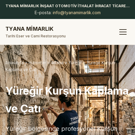
TYANA MİMARLIK İNŞAAT OTOMOTİV İTHALAT İHRACAT TİCARET LİMİTED ŞİRKETİ
E-posta:
info@tyanamimarlik.com
TYANA MİMARLIK
Tarihi Eser ve Cami Restorasyonu
Anasayfa
»
Hizmetler
»
Adana
»
Yüreğir
» Yüreğir Kurşun
Kaplama ve Çatı
Yüreğir Kurşun Kaplama
ve Çatı
Yüreğir bölgesinde profesyonel Kurşun