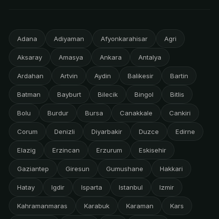
Adana
Adiyaman
Afyonkarahisar
Agri
Aksaray
Amasya
Ankara
Antalya
Ardahan
Artvin
Aydin
Balikesir
Bartin
Batman
Bayburt
Bilecik
Bingol
Bitlis
Bolu
Burdur
Bursa
Canakkale
Cankiri
Corum
Denizli
Diyarbakir
Duzce
Edirne
Elazig
Erzincan
Erzurum
Eskisehir
Gaziantep
Giresun
Gumushane
Hakkari
Hatay
Igdir
Isparta
Istanbul
Izmir
Kahramanmaras
Karabuk
Karaman
Kars