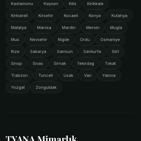
Kastamonu
Kayseri
Kilis
Kirikkale
Kirklareli
Kirsehir
Kocaeli
Konya
Kutahya
Malatya
Manisa
Mardin
Mersin
Mugla
Mus
Nevsehir
Nigde
Ordu
Osmaniye
Rize
Sakarya
Samsun
Sanliurfa
Siirt
Sinop
Sivas
Sirnak
Tekirdag
Tokat
Trabzon
Tunceli
Usak
Van
Yalova
Yozgat
Zonguldak
TYANA Mimarlık