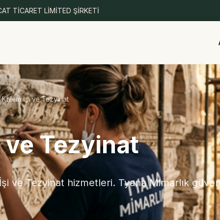
AT TİCARET LİMİTED ŞİRKETİ
 Kalem İşi ve Tezyinat
 ve Tezyinat
i ve Tezyinat hizmetleri. Tyana Mimarlık güvenc