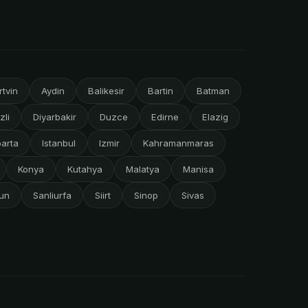
rtvin
Aydin
Balikesir
Bartin
Batman
zli
Diyarbakir
Duzce
Edirne
Elazig
parta
Istanbul
Izmir
Kahramanmaras
Konya
Kutahya
Malatya
Manisa
un
Sanliurfa
Siirt
Sinop
Sivas