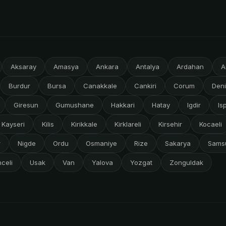
Aksaray
Amasya
Ankara
Antalya
Ardahan
A
Burdur
Bursa
Canakkale
Cankiri
Corum
Deni
Giresun
Gumushane
Hakkari
Hatay
Igdir
Is
Kayseri
Kilis
Kirikkale
Kirklareli
Kirsehir
Kocaeli
r
Nigde
Ordu
Osmaniye
Rize
Sakarya
Sams
celi
Usak
Van
Yalova
Yozgat
Zonguldak