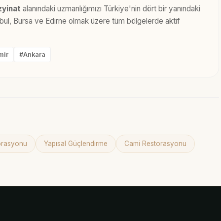
zyinat
alanındaki uzmanlığımızı Türkiye'nin dört bir yanındaki
anbul, Bursa ve Edirne olmak üzere tüm bölgelerde aktif
mir
#Ankara
torasyonu
Yapısal Güçlendirme
Cami Restorasyonu