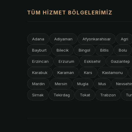
TÜM HIZMET BÖLGELERIMIZ
Adana
Adiyaman
Afyonkarahisar
Agri
Bayburt
Bilecik
Bingol
Bitlis
Bolu
Erzincan
Erzurum
Eskisehir
Gaziantep
Karabuk
Karaman
Kars
Kastamonu
Mardin
Mersin
Mugla
Mus
Nevsehi
Sirnak
Tekirdag
Tokat
Trabzon
Tun