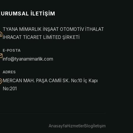
KURUMSAL İLETIŞIM
TYANA MİMARLIK İNŞAAT OTOMOTİV İTHALAT
İHRACAT TİCARET LİMİTED ŞİRKETİ
E-POSTA
info@tyanamimarlik.com
ADRES
MERCAN MAH. PAŞA CAMİİ SK. No:10 İç Kapı
No:201
Anasayfa
Hizmetler
Blog
İletişim