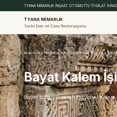
TYANA MİMARLIK İNŞAAT OTOMOTİV İTHALAT İHRAC
TYANA MİMARLIK
Tarihi Eser ve Cami Restorasyonu
Anasayfa
»
Hizmetler
»
Afyonkarahisar
»
Bayat
» Bayat
Bayat Kalem İşi
Bayat bölgesinde profesyonel Kalem İş