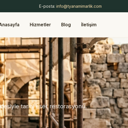
E-posta:
info@tyanamimarlik.com
Anasayfa
Hizmetler
Blog
İletişim
esiyle tarihi eser restorasyonu.