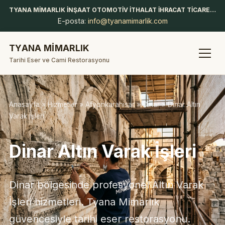
TYANA MİMARLIK İNŞAAT OTOMOTİV İTHALAT İHRACAT TİCARET LİMİTED ŞİRKETİ
E-posta:
info@tyanamimarlik.com
TYANA MİMARLIK
Tarihi Eser ve Cami Restorasyonu
Anasayfa
»
Hizmetler
»
Afyonkarahisar
»
Dinar
» Dinar Altın
Varak İşleri
Dinar Altın Varak İşleri
Dinar bölgesinde profesyonel Altın Varak
İşleri hizmetleri. Tyana Mimarlık
güvencesiyle tarihi eser restorasyonu.