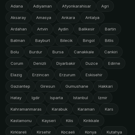
Adana
Adiyaman
Afyonkarahisar
Agri
Aksaray
Amasya
Ankara
Antalya
Ardahan
Artvin
Aydin
Balikesir
Bartin
Batman
Bayburt
Bilecik
Bingol
Bitlis
Bolu
Burdur
Bursa
Canakkale
Cankiri
Corum
Denizli
Diyarbakir
Duzce
Edirne
Elazig
Erzincan
Erzurum
Eskisehir
Gaziantep
Giresun
Gumushane
Hakkari
Hatay
Igdir
Isparta
Istanbul
Izmir
Kahramanmaras
Karabuk
Karaman
Kars
Kastamonu
Kayseri
Kilis
Kirikkale
Kirklareli
Kirsehir
Kocaeli
Konya
Kutahya