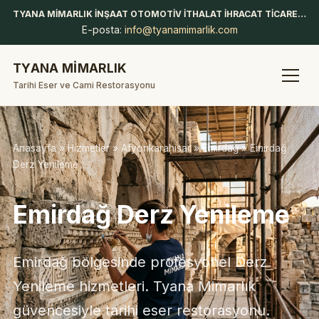
TYANA MİMARLIK İNŞAAT OTOMOTİV İTHALAT İHRACAT TİCARET LİMİTED ŞİRKETİ
E-posta:
info@tyanamimarlik.com
TYANA MİMARLIK
Tarihi Eser ve Cami Restorasyonu
Anasayfa
»
Hizmetler
»
Afyonkarahisar
»
Emirdağ
» Emirdağ
Derz Yenileme
Emirdağ Derz Yenileme
Emirdağ bölgesinde profesyonel Derz
Yenileme hizmetleri. Tyana Mimarlık
güvencesiyle tarihi eser restorasyonu.