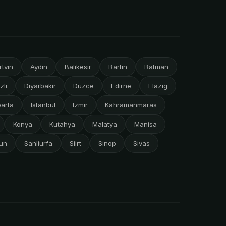
rtvin
Aydin
Balikesir
Bartin
Batman
zli
Diyarbakir
Duzce
Edirne
Elazig
parta
Istanbul
Izmir
Kahramanmaras
Konya
Kutahya
Malatya
Manisa
un
Sanliurfa
Siirt
Sinop
Sivas