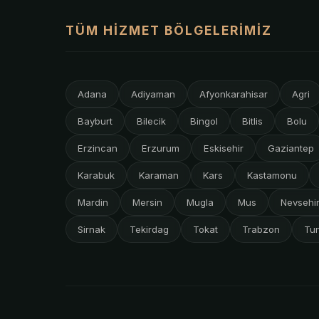
TÜM HIZMET BÖLGELERIMIZ
Adana
Adiyaman
Afyonkarahisar
Agri
Bayburt
Bilecik
Bingol
Bitlis
Bolu
Erzincan
Erzurum
Eskisehir
Gaziantep
Karabuk
Karaman
Kars
Kastamonu
Mardin
Mersin
Mugla
Mus
Nevsehi
Sirnak
Tekirdag
Tokat
Trabzon
Tun