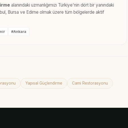
dirme
alanındaki uzmanlığımızı Türkiye'nin dört bir yanındaki
anbul, Bursa ve Edirne olmak üzere tüm bölgelerde aktif
mir
#Ankara
torasyonu
Yapısal Güçlendirme
Cami Restorasyonu