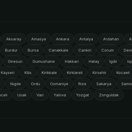
Aksaray
Amasya
Ankara
Antalya
Ardahan
A
Burdur
Bursa
Canakkale
Cankiri
Corum
Deni
Giresun
Gumushane
Hakkari
Hatay
Igdir
Is
Kayseri
Kilis
Kirikkale
Kirklareli
Kirsehir
Kocaeli
r
Nigde
Ordu
Osmaniye
Rize
Sakarya
Sams
celi
Usak
Van
Yalova
Yozgat
Zonguldak