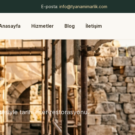
E-posta:
info@tyanamimarlik.com
Anasayfa
Hizmetler
Blog
İletişim
siyle tarihi eser restorasyonu.