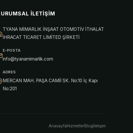
KURUMSAL İLETIŞIM
TYANA MİMARLIK İNŞAAT OTOMOTİV İTHALAT
İHRACAT TİCARET LİMİTED ŞİRKETİ
E-POSTA
info@tyanamimarlik.com
ADRES
MERCAN MAH. PAŞA CAMİİ SK. No:10 İç Kapı
No:201
Anasayfa
Hizmetler
Blog
İletişim