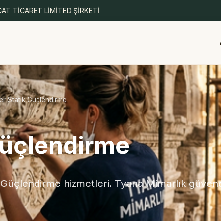
AT TİCARET LİMİTED ŞİRKETİ
er Statik Güçlendirme
 Güçlendirme
 Güçlendirme hizmetleri. Tyana Mimarlık güvence