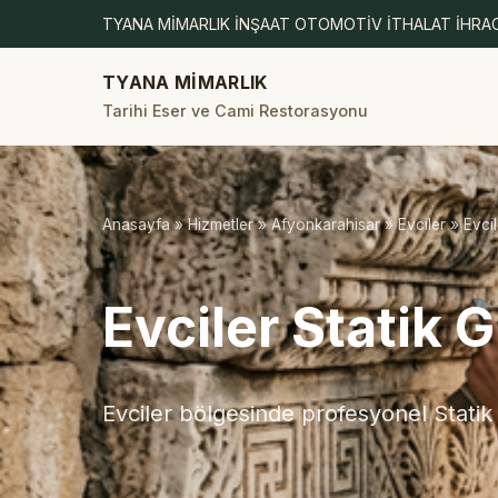
TYANA MİMARLIK İNŞAAT OTOMOTİV İTHALAT İHRAC
TYANA MİMARLIK
Tarihi Eser ve Cami Restorasyonu
Anasayfa
»
Hizmetler
»
Afyonkarahisar
»
Evciler
» Evcil
Evciler Statik
Evciler bölgesinde profesyonel Statik