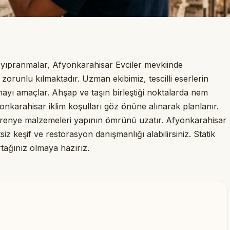
ı yıpranmalar, Afyonkarahisar Evciler mevkiinde
orunlu kılmaktadır. Uzman ekibimiz, tescilli eserlerin
tmayı amaçlar. Ahşap ve taşın birleştiği noktalarda nem
yonkarahisar iklim koşulları göz önüne alınarak planlanır.
renye malzemeleri yapının ömrünü uzatır. Afyonkarahisar
etsiz keşif ve restorasyon danışmanlığı alabilirsiniz. Statik
ağınız olmaya hazırız.