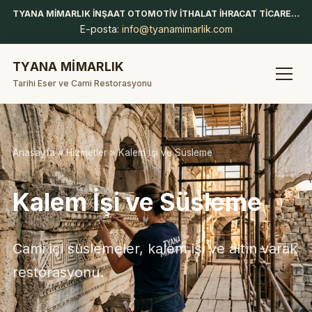
TYANA MİMARLIK İNŞAAT OTOMOTİV İTHALAT İHRACAT TİCARET LİMİTED ŞİRKETİ
E-posta:
info@tyanamimarlik.com
TYANA MİMARLIK
Tarihi Eser ve Cami Restorasyonu
Anasayfa
»
Hizmetler
» Kalem İşi ve Süsleme
Kalem İşi ve Süsleme
Cami içi süslemeler, kalem işi ve altın varak
restorasyonu.