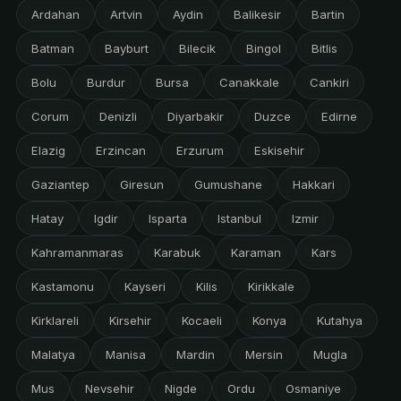
Ardahan
Artvin
Aydin
Balikesir
Bartin
Batman
Bayburt
Bilecik
Bingol
Bitlis
Bolu
Burdur
Bursa
Canakkale
Cankiri
Corum
Denizli
Diyarbakir
Duzce
Edirne
Elazig
Erzincan
Erzurum
Eskisehir
Gaziantep
Giresun
Gumushane
Hakkari
Hatay
Igdir
Isparta
Istanbul
Izmir
Kahramanmaras
Karabuk
Karaman
Kars
Kastamonu
Kayseri
Kilis
Kirikkale
Kirklareli
Kirsehir
Kocaeli
Konya
Kutahya
Malatya
Manisa
Mardin
Mersin
Mugla
Mus
Nevsehir
Nigde
Ordu
Osmaniye