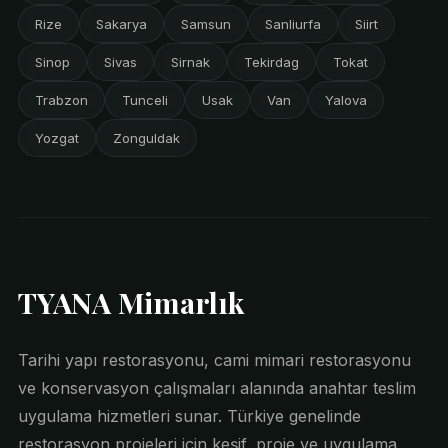
Rize
Sakarya
Samsun
Sanliurfa
Siirt
Sinop
Sivas
Sirnak
Tekirdag
Tokat
Trabzon
Tunceli
Usak
Van
Yalova
Yozgat
Zonguldak
TYANA Mimarlık
Tarihi yapı restorasyonu, cami mimari restorasyonu
ve konservasyon çalışmaları alanında anahtar teslim
uygulama hizmetleri sunar. Türkiye genelinde
restorasyon projeleri için keşif, proje ve uygulama