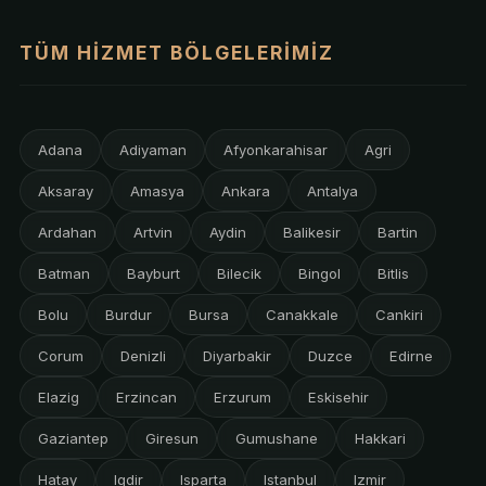
TÜM HIZMET BÖLGELERIMIZ
Adana
Adiyaman
Afyonkarahisar
Agri
Aksaray
Amasya
Ankara
Antalya
Ardahan
Artvin
Aydin
Balikesir
Bartin
Batman
Bayburt
Bilecik
Bingol
Bitlis
Bolu
Burdur
Bursa
Canakkale
Cankiri
Corum
Denizli
Diyarbakir
Duzce
Edirne
Elazig
Erzincan
Erzurum
Eskisehir
Gaziantep
Giresun
Gumushane
Hakkari
Hatay
Igdir
Isparta
Istanbul
Izmir