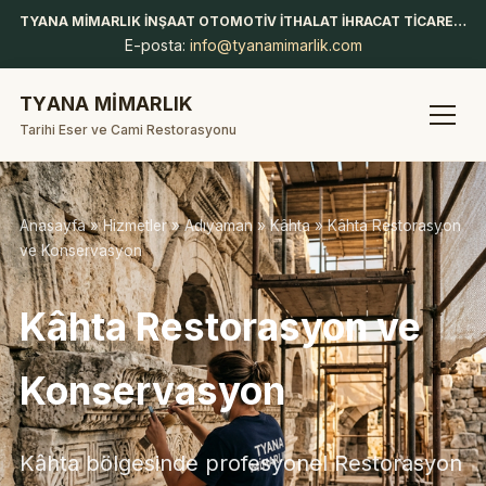
TYANA MİMARLIK İNŞAAT OTOMOTİV İTHALAT İHRACAT TİCARET LİMİTED ŞİRKETİ
E-posta:
info@tyanamimarlik.com
TYANA MİMARLIK
Tarihi Eser ve Cami Restorasyonu
Anasayfa
»
Hizmetler
»
Adıyaman
»
Kâhta
» Kâhta Restorasyon
ve Konservasyon
Kâhta Restorasyon ve
Konservasyon
Kâhta bölgesinde profesyonel Restorasyon