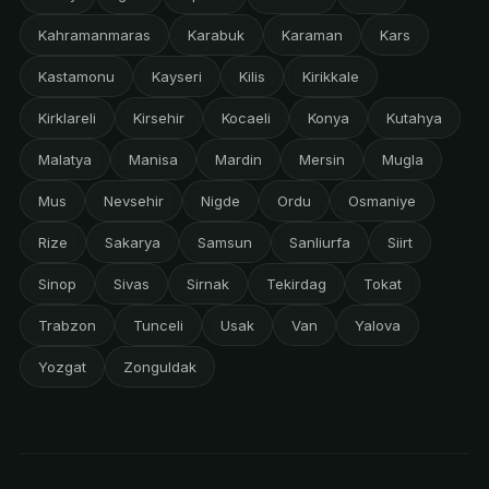
Kahramanmaras
Karabuk
Karaman
Kars
Kastamonu
Kayseri
Kilis
Kirikkale
Kirklareli
Kirsehir
Kocaeli
Konya
Kutahya
Malatya
Manisa
Mardin
Mersin
Mugla
Mus
Nevsehir
Nigde
Ordu
Osmaniye
Rize
Sakarya
Samsun
Sanliurfa
Siirt
Sinop
Sivas
Sirnak
Tekirdag
Tokat
Trabzon
Tunceli
Usak
Van
Yalova
Yozgat
Zonguldak