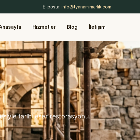
E-posta:
info@tyanamimarlik.com
Anasayfa
Hizmetler
Blog
İletişim
iyle tarihi eser restorasyonu.