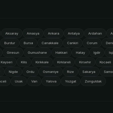
Aksaray
Amasya
Ankara
Antalya
Ardahan
A
Burdur
Bursa
Canakkale
Cankiri
Corum
Deni
Giresun
Gumushane
Hakkari
Hatay
Igdir
Is
Kayseri
Kilis
Kirikkale
Kirklareli
Kirsehir
Kocaeli
r
Nigde
Ordu
Osmaniye
Rize
Sakarya
Sams
celi
Usak
Van
Yalova
Yozgat
Zonguldak