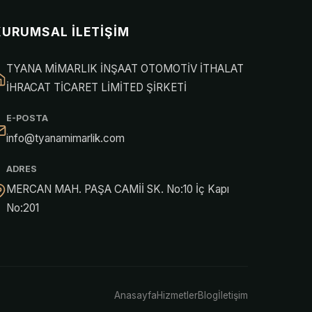
KURUMSAL İLETIŞIM
TYANA MİMARLIK İNŞAAT OTOMOTİV İTHALAT
İHRACAT TİCARET LİMİTED ŞİRKETİ
E-POSTA
info@tyanamimarlik.com
ADRES
MERCAN MAH. PAŞA CAMİİ SK. No:10 İç Kapı
No:201
Anasayfa
Hizmetler
Blog
İletişim