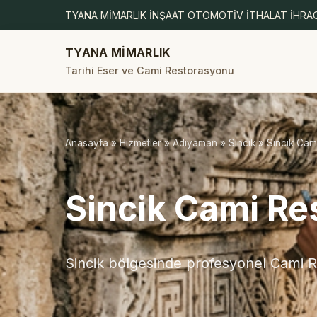
TYANA MİMARLIK İNŞAAT OTOMOTİV İTHALAT İHRAC
TYANA MİMARLIK
Tarihi Eser ve Cami Restorasyonu
Anasayfa
»
Hizmetler
»
Adıyaman
»
Sincik
» Sincik Cam
Sincik Cami R
Sincik bölgesinde profesyonel Cami R