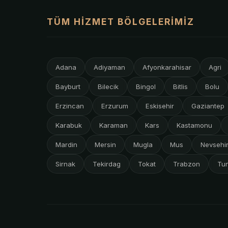
TÜM HIZMET BÖLGELERIMIZ
Adana
Adiyaman
Afyonkarahisar
Agri
Bayburt
Bilecik
Bingol
Bitlis
Bolu
Erzincan
Erzurum
Eskisehir
Gaziantep
Karabuk
Karaman
Kars
Kastamonu
Mardin
Mersin
Mugla
Mus
Nevsehi
Sirnak
Tekirdag
Tokat
Trabzon
Tun