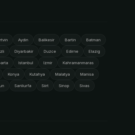
rtvin
Aydin
Balikesir
Bartin
Batman
zli
Diyarbakir
Duzce
Edirne
Elazig
parta
Istanbul
Izmir
Kahramanmaras
Konya
Kutahya
Malatya
Manisa
un
Sanliurfa
Siirt
Sinop
Sivas