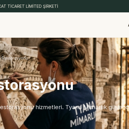
AT TİCARET LİMİTED ŞİRKETİ
i Restorasyonu
estorasyonu
estorasyonu hizmetleri. Tyana Mimarlık güvences