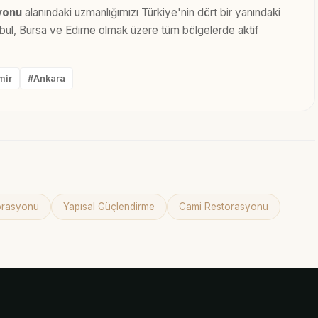
yonu
alanındaki uzmanlığımızı Türkiye'nin dört bir yanındaki
anbul, Bursa ve Edirne olmak üzere tüm bölgelerde aktif
mir
#Ankara
torasyonu
Yapısal Güçlendirme
Cami Restorasyonu