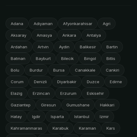
Adana
Adiyaman
Afyonkarahisar
Agri
Aksaray
Amasya
Ankara
Antalya
Ardahan
Artvin
Aydin
Balikesir
Bartin
Batman
Bayburt
Bilecik
Bingol
Bitlis
Bolu
Burdur
Bursa
Canakkale
Cankiri
Corum
Denizli
Diyarbakir
Duzce
Edirne
Elazig
Erzincan
Erzurum
Eskisehir
Gaziantep
Giresun
Gumushane
Hakkari
Hatay
Igdir
Isparta
Istanbul
Izmir
Kahramanmaras
Karabuk
Karaman
Kars