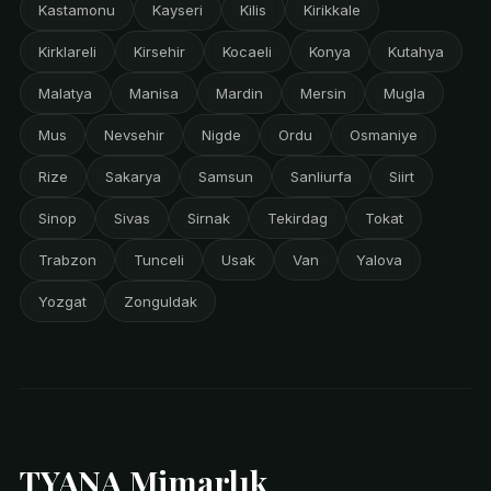
Kastamonu
Kayseri
Kilis
Kirikkale
Kirklareli
Kirsehir
Kocaeli
Konya
Kutahya
Malatya
Manisa
Mardin
Mersin
Mugla
Mus
Nevsehir
Nigde
Ordu
Osmaniye
Rize
Sakarya
Samsun
Sanliurfa
Siirt
Sinop
Sivas
Sirnak
Tekirdag
Tokat
Trabzon
Tunceli
Usak
Van
Yalova
Yozgat
Zonguldak
TYANA Mimarlık