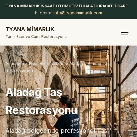
TYANA MİMARLIK İNŞAAT OTOMOTİV İTHALAT İHRACAT TİCARET LİMİTED ŞİRKETİ
E-posta:
info@tyanamimarlik.com
TYANA MİMARLIK
Tarihi Eser ve Cami Restorasyonu
Anasayfa
»
Hizmetler
»
Adana
»
Aladağ
» Aladağ Taş
Restorasyonu
Aladağ Taş
Restorasyonu
Aladağ bölgesinde profesyonel Taş