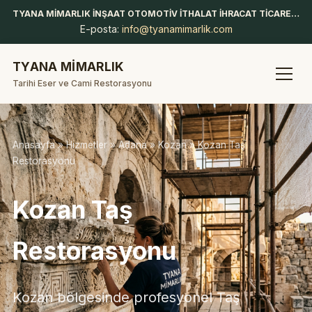
TYANA MİMARLIK İNŞAAT OTOMOTİV İTHALAT İHRACAT TİCARET LİMİTED ŞİRKETİ
E-posta:
info@tyanamimarlik.com
TYANA MİMARLIK
Tarihi Eser ve Cami Restorasyonu
Anasayfa
»
Hizmetler
»
Adana
»
Kozan
» Kozan Taş
Restorasyonu
Kozan Taş
Restorasyonu
Kozan bölgesinde profesyonel Taş