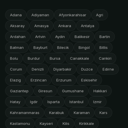
Adana
Adiyaman
Afyonkarahisar
Agri
Aksaray
Amasya
Ankara
Antalya
Ardahan
Artvin
Aydin
Balikesir
Bartin
Batman
Bayburt
Bilecik
Bingol
Bitlis
Bolu
Burdur
Bursa
Canakkale
Cankiri
Corum
Denizli
Diyarbakir
Duzce
Edirne
Elazig
Erzincan
Erzurum
Eskisehir
Gaziantep
Giresun
Gumushane
Hakkari
Hatay
Igdir
Isparta
Istanbul
Izmir
Kahramanmaras
Karabuk
Karaman
Kars
Kastamonu
Kayseri
Kilis
Kirikkale