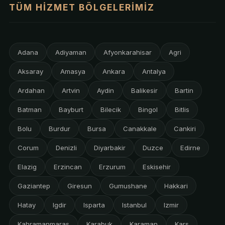
TÜM HIZMET BÖLGELERIMIZ
Adana
Adiyaman
Afyonkarahisar
Agri
Aksaray
Amasya
Ankara
Antalya
Ardahan
Artvin
Aydin
Balikesir
Bartin
Batman
Bayburt
Bilecik
Bingol
Bitlis
Bolu
Burdur
Bursa
Canakkale
Cankiri
Corum
Denizli
Diyarbakir
Duzce
Edirne
Elazig
Erzincan
Erzurum
Eskisehir
Gaziantep
Giresun
Gumushane
Hakkari
Hatay
Igdir
Isparta
Istanbul
Izmir
Kahramanmaras
Karabuk
Karaman
Kars