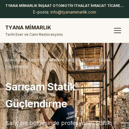
TYANA MİMARLIK İNŞAAT OTOMOTİV İTHALAT İHRACAT TİCARET LİMİTED ŞİRKETİ
E-posta:
info@tyanamimarlik.com
TYANA MİMARLIK
Tarihi Eser ve Cami Restorasyonu
Anasayfa
»
Hizmetler
»
Adana
»
Sarıçam
» Sarıçam Statik
Güçlendirme
Sarıçam Statik
Güçlendirme
Sarıçam bölgesinde profesyonel Statik