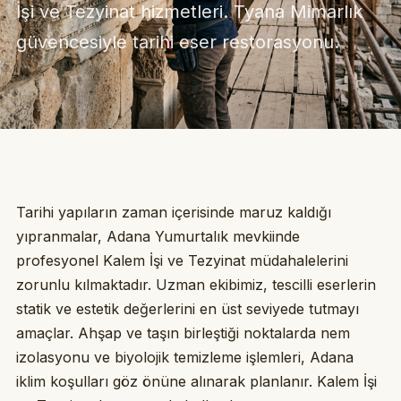
İşi ve Tezyinat hizmetleri. Tyana Mimarlık
güvencesiyle tarihi eser restorasyonu.
Tarihi yapıların zaman içerisinde maruz kaldığı
yıpranmalar, Adana Yumurtalık mevkiinde
profesyonel Kalem İşi ve Tezyinat müdahalelerini
zorunlu kılmaktadır. Uzman ekibimiz, tescilli eserlerin
statik ve estetik değerlerini en üst seviyede tutmayı
amaçlar. Ahşap ve taşın birleştiği noktalarda nem
izolasyonu ve biyolojik temizleme işlemleri, Adana
iklim koşulları göz önüne alınarak planlanır. Kalem İşi