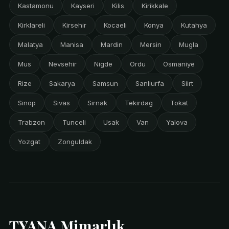
Kastamonu
Kayseri
Kilis
Kirikkale
Kirklareli
Kirsehir
Kocaeli
Konya
Kutahya
Malatya
Manisa
Mardin
Mersin
Mugla
Mus
Nevsehir
Nigde
Ordu
Osmaniye
Rize
Sakarya
Samsun
Sanliurfa
Siirt
Sinop
Sivas
Sirnak
Tekirdag
Tokat
Trabzon
Tunceli
Usak
Van
Yalova
Yozgat
Zonguldak
TYANA Mimarlık