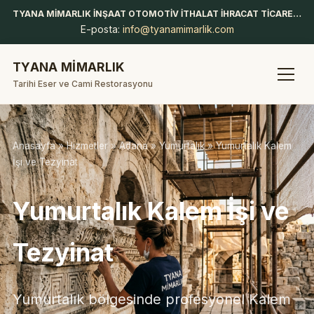
TYANA MİMARLIK İNŞAAT OTOMOTİV İTHALAT İHRACAT TİCARET LİMİTED ŞİRKETİ
E-posta:
info@tyanamimarlik.com
TYANA MİMARLIK
Tarihi Eser ve Cami Restorasyonu
Anasayfa
»
Hizmetler
»
Adana
»
Yumurtalık
» Yumurtalık Kalem
İşi ve Tezyinat
Yumurtalık Kalem İşi ve
Tezyinat
Yumurtalık bölgesinde profesyonel Kalem