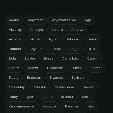
Adana
Adiyaman
Afyonkarahisar
Agri
Aksaray
Amasya
Ankara
Antalya
Ardahan
Artvin
Aydin
Balikesir
Bartin
Batman
Bayburt
Bilecik
Bingol
Bitlis
Bolu
Burdur
Bursa
Canakkale
Cankiri
Corum
Denizli
Diyarbakir
Duzce
Edirne
Elazig
Erzincan
Erzurum
Eskisehir
Gaziantep
Giresun
Gumushane
Hakkari
Hatay
Igdir
Isparta
Istanbul
Izmir
Kahramanmaras
Karabuk
Karaman
Kars