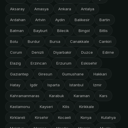
Aksaray
Amasya
Ankara
Antalya
Ardahan
Artvin
Aydin
Balikesir
Bartin
Batman
Bayburt
Bilecik
Bingol
Bitlis
Bolu
Burdur
Bursa
Canakkale
Cankiri
Corum
Denizli
Diyarbakir
Duzce
Edirne
Elazig
Erzincan
Erzurum
Eskisehir
Gaziantep
Giresun
Gumushane
Hakkari
Hatay
Igdir
Isparta
Istanbul
Izmir
Kahramanmaras
Karabuk
Karaman
Kars
Kastamonu
Kayseri
Kilis
Kirikkale
Kirklareli
Kirsehir
Kocaeli
Konya
Kutahya