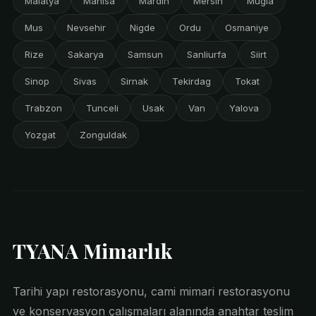
Malatya
Manisa
Mardin
Mersin
Mugla
Mus
Nevsehir
Nigde
Ordu
Osmaniye
Rize
Sakarya
Samsun
Sanliurfa
Siirt
Sinop
Sivas
Sirnak
Tekirdag
Tokat
Trabzon
Tunceli
Usak
Van
Yalova
Yozgat
Zonguldak
TYANA Mimarlık
Tarihi yapı restorasyonu, cami mimari restorasyonu
ve konservasyon çalışmaları alanında anahtar teslim