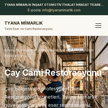
TYANA MİMARLIK İNŞAAT OTOMOTİV İTHALAT İHRACAT TİCARET LİMİTED ŞİRKETİ
E-posta:
info@tyanamimarlik.com
TYANA MİMARLIK
Tarihi Eser ve Cami Restorasyonu
Anasayfa
»
Hizmetler
»
Afyonkarahisar
»
Çay
» Çay Cami
Restorasyonu
Çay Cami Restorasyonu
Çay bölgesinde profesyonel Cami
Restorasyonu hizmetleri. Tyana Mimarlık
güvencesiyle tarihi eser restorasyonu.