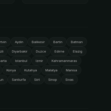
rtvin
Aydin
Balikesir
Bartin
Batman
zli
Diyarbakir
Duzce
Edirne
Elazig
parta
Istanbul
Izmir
Kahramanmaras
Konya
Kutahya
Malatya
Manisa
un
Sanliurfa
Siirt
Sinop
Sivas