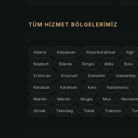
TÜM HIZMET BÖLGELERIMIZ
Adana
Adiyaman
Afyonkarahisar
Agri
Bayburt
Bilecik
Bingol
Bitlis
Bolu
Erzincan
Erzurum
Eskisehir
Gaziantep
Karabuk
Karaman
Kars
Kastamonu
Mardin
Mersin
Mugla
Mus
Nevsehi
Sirnak
Tekirdag
Tokat
Trabzon
Tun