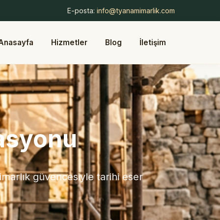
E-posta:
info@tyanamimarlik.com
Anasayfa
Hizmetler
Blog
İletişim
rasyonu
marlık güvencesiyle tarihi eser