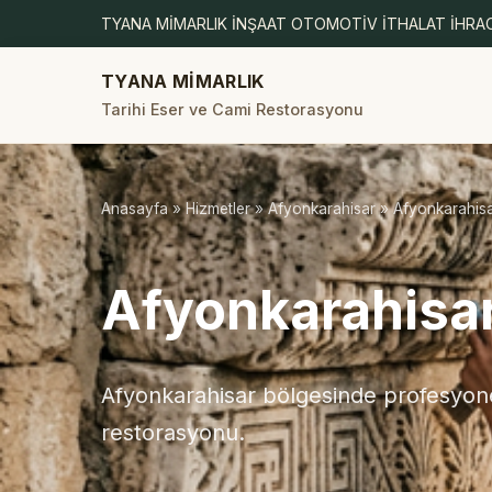
TYANA MİMARLIK İNŞAAT OTOMOTİV İTHALAT İHRAC
TYANA MİMARLIK
Tarihi Eser ve Cami Restorasyonu
Anasayfa
»
Hizmetler
»
Afyonkarahisar
» Afyonkarahisa
Afyonkarahisar
Afyonkarahisar bölgesinde profesyonel
restorasyonu.