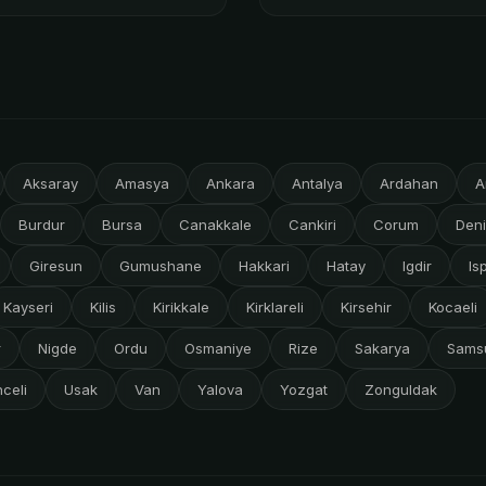
Aksaray
Amasya
Ankara
Antalya
Ardahan
A
Burdur
Bursa
Canakkale
Cankiri
Corum
Deni
Giresun
Gumushane
Hakkari
Hatay
Igdir
Is
Kayseri
Kilis
Kirikkale
Kirklareli
Kirsehir
Kocaeli
r
Nigde
Ordu
Osmaniye
Rize
Sakarya
Sams
celi
Usak
Van
Yalova
Yozgat
Zonguldak