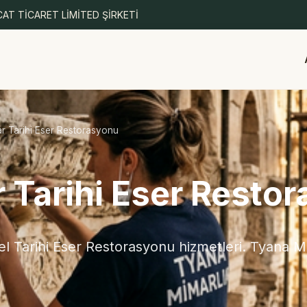
AT TİCARET LİMİTED ŞİRKETİ
r Tarihi Eser Restorasyonu
 Tarihi Eser Resto
 Tarihi Eser Restorasyonu hizmetleri. Tyana Mi