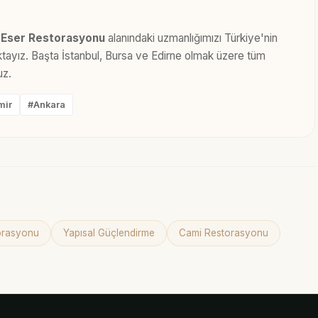
i Eser Restorasyonu
alanındaki uzmanlığımızı Türkiye'nin
maktayız. Başta İstanbul, Bursa ve Edirne olmak üzere tüm
uz.
mir
#Ankara
torasyonu
Yapısal Güçlendirme
Cami Restorasyonu