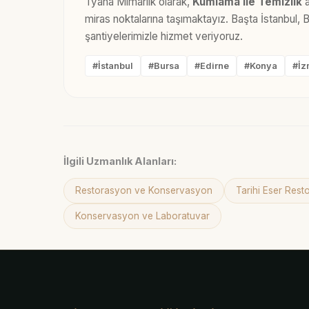
Tyana Mimarlık olarak,
Kumlama Ile Temizlik
a
miras noktalarına taşımaktayız. Başta İstanbul,
şantiyelerimizle hizmet veriyoruz.
#İstanbul
#Bursa
#Edirne
#Konya
#İz
İlgili Uzmanlık Alanları:
Restorasyon ve Konservasyon
Tarihi Eser Res
Konservasyon ve Laboratuvar