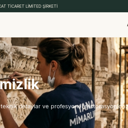
AT TİCARET LİMİTED ŞİRKETİ
mizlik
 teknik detaylar ve profesyonel restorasyon çöz