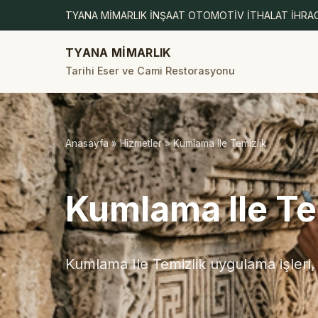
TYANA MİMARLIK İNŞAAT OTOMOTİV İTHALAT İHRAC
TYANA MİMARLIK
Tarihi Eser ve Cami Restorasyonu
Anasayfa
»
Hizmetler
» Kumlama Ile Temizlik
Kumlama Ile Te
Kumlama Ile Temizlik uygulama işleri,