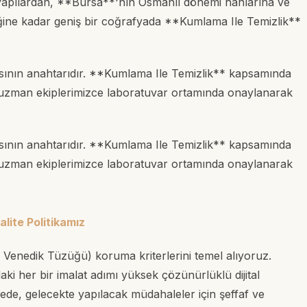
l yapılardan, **Bursa**'nın Osmanlı dönemi hanlarına ve
iğine kadar geniş bir coğrafyada **Kumlama Ile Temizlik**
rısının anahtarıdır. **Kumlama Ile Temizlik** kapsamında
i, uzman ekiplerimizce laboratuvar ortamında onaylanarak
rısının anahtarıdır. **Kumlama Ile Temizlik** kapsamında
i, uzman ekiplerimizce laboratuvar ortamında onaylanarak
lite Politikamız
 Venedik Tüzüğü) koruma kriterlerini temel alıyoruz.
i her bir imalat adımı yüksek çözünürlüklü dijital
ayede, gelecekte yapılacak müdahaleler için şeffaf ve