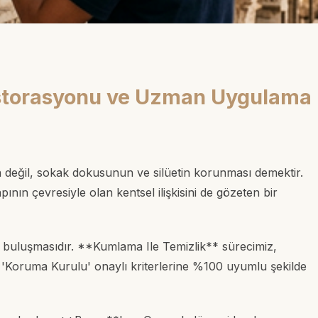
estorasyonu ve Uzman Uygulama
n değil, sokak dokusunun ve silüetin korunması demektir.
nın çevresiyle olan kentsel ilişkisini de gözeten bir
sı buluşmasıdır. **Kumlama Ile Temizlik** sürecimiz,
n 'Koruma Kurulu' onaylı kriterlerine %100 uyumlu şekilde