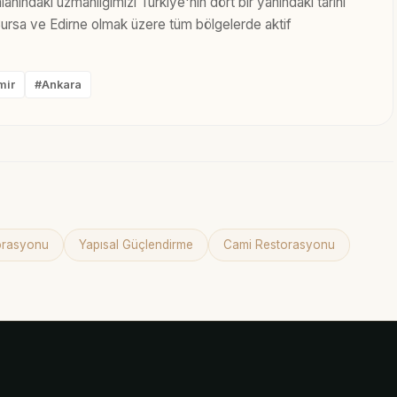
lanındaki uzmanlığımızı Türkiye'nin dört bir yanındaki tarihi
 Bursa ve Edirne olmak üzere tüm bölgelerde aktif
mir
#Ankara
torasyonu
Yapısal Güçlendirme
Cami Restorasyonu