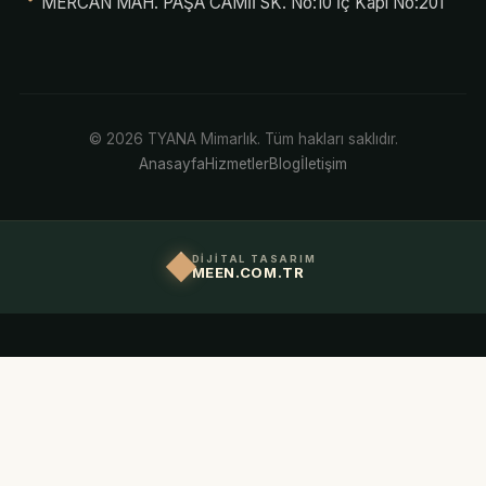
MERCAN MAH. PAŞA CAMİİ SK. No:10 İç Kapı No:201
© 2026 TYANA Mimarlık. Tüm hakları saklıdır.
Anasayfa
Hizmetler
Blog
İletişim
DİJİTAL TASARIM
MEEN.COM.TR