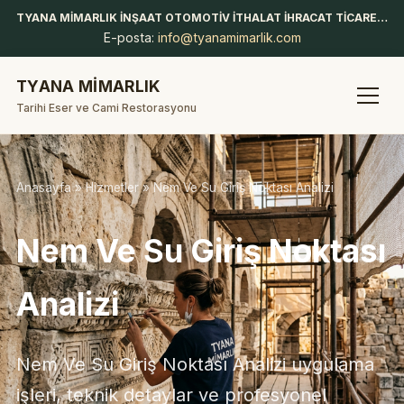
TYANA MİMARLIK İNŞAAT OTOMOTİV İTHALAT İHRACAT TİCARET LİMİTED ŞİRKETİ
E-posta:
info@tyanamimarlik.com
TYANA MİMARLIK
Tarihi Eser ve Cami Restorasyonu
Anasayfa
»
Hizmetler
» Nem Ve Su Giriş Noktası Analizi
Nem Ve Su Giriş Noktası
Analizi
Nem Ve Su Giriş Noktası Analizi uygulama
işleri, teknik detaylar ve profesyonel