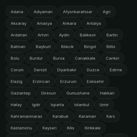
Adana
Adiyaman
Afyonkarahisar
Agri
Aksaray
Amasya
Ankara
Antalya
Ardahan
Artvin
Aydin
Balikesir
Bartin
Batman
Bayburt
Bilecik
Bingol
Bitlis
Bolu
Burdur
Bursa
Canakkale
Cankiri
Corum
Denizli
Diyarbakir
Duzce
Edirne
Elazig
Erzincan
Erzurum
Eskisehir
Gaziantep
Giresun
Gumushane
Hakkari
Hatay
Igdir
Isparta
Istanbul
Izmir
Kahramanmaras
Karabuk
Karaman
Kars
Kastamonu
Kayseri
Kilis
Kirikkale