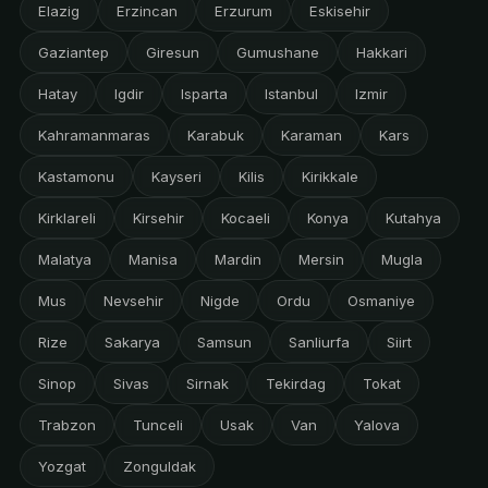
Elazig
Erzincan
Erzurum
Eskisehir
Gaziantep
Giresun
Gumushane
Hakkari
Hatay
Igdir
Isparta
Istanbul
Izmir
Kahramanmaras
Karabuk
Karaman
Kars
Kastamonu
Kayseri
Kilis
Kirikkale
Kirklareli
Kirsehir
Kocaeli
Konya
Kutahya
Malatya
Manisa
Mardin
Mersin
Mugla
Mus
Nevsehir
Nigde
Ordu
Osmaniye
Rize
Sakarya
Samsun
Sanliurfa
Siirt
Sinop
Sivas
Sirnak
Tekirdag
Tokat
Trabzon
Tunceli
Usak
Van
Yalova
Yozgat
Zonguldak