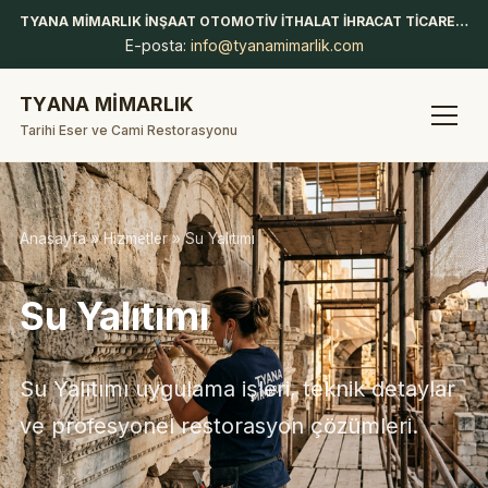
TYANA MİMARLIK İNŞAAT OTOMOTİV İTHALAT İHRACAT TİCARET LİMİTED ŞİRKETİ
E-posta:
info@tyanamimarlik.com
TYANA MİMARLIK
Tarihi Eser ve Cami Restorasyonu
Anasayfa
»
Hizmetler
» Su Yalıtımı
Su Yalıtımı
Su Yalıtımı uygulama işleri, teknik detaylar
ve profesyonel restorasyon çözümleri.