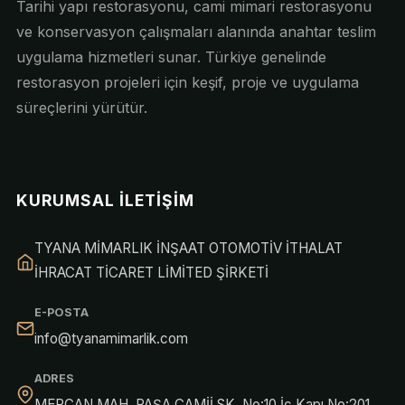
Tarihi yapı restorasyonu, cami mimari restorasyonu
ve konservasyon çalışmaları alanında anahtar teslim
uygulama hizmetleri sunar. Türkiye genelinde
restorasyon projeleri için keşif, proje ve uygulama
süreçlerini yürütür.
KURUMSAL İLETIŞIM
TYANA MİMARLIK İNŞAAT OTOMOTİV İTHALAT
İHRACAT TİCARET LİMİTED ŞİRKETİ
E-POSTA
info@tyanamimarlik.com
ADRES
MERCAN MAH. PAŞA CAMİİ SK. No:10 İç Kapı No:201