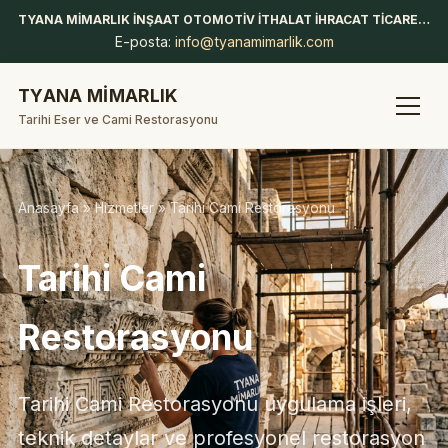
TYANA MİMARLIK İNŞAAT OTOMOTİV İTHALAT İHRACAT TİCARET LİMİTED ŞİRKETİ
E-posta:
info@tyanamimarlik.com
TYANA MİMARLIK
Tarihi Eser ve Cami Restorasyonu
Anasayfa
»
Hizmetler
» Tarihi Cami Restorasyonu
Tarihi Cami
Restorasyonu
Tarihi Cami Restorasyonu uygulama işleri,
teknik detaylar ve profesyonel restorasyon