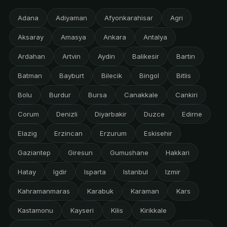
Adana
Adiyaman
Afyonkarahisar
Agri
Aksaray
Amasya
Ankara
Antalya
Ardahan
Artvin
Aydin
Balikesir
Bartin
Batman
Bayburt
Bilecik
Bingol
Bitlis
Bolu
Burdur
Bursa
Canakkale
Cankiri
Corum
Denizli
Diyarbakir
Duzce
Edirne
Elazig
Erzincan
Erzurum
Eskisehir
Gaziantep
Giresun
Gumushane
Hakkari
Hatay
Igdir
Isparta
Istanbul
Izmir
Kahramanmaras
Karabuk
Karaman
Kars
Kastamonu
Kayseri
Kilis
Kirikkale