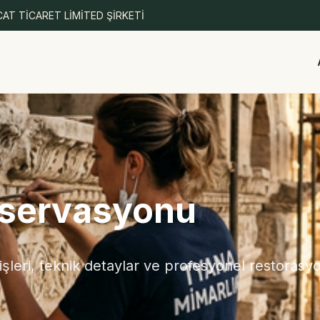
AT TİCARET LİMİTED ŞİRKETİ
nservasyonu
leri, teknik detaylar ve profesyonel restorasy