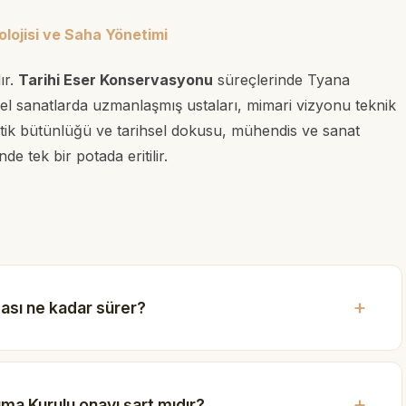
ojisi ve Saha Yönetimi
ır.
Tarihi Eser Konservasyonu
süreçlerinde Tyana
ksel sanatlarda uzmanlaşmış ustaları, mimari vizyonu teknik
 estetik bütünlüğü ve tarihsel dokusu, mühendis ve sanat
 tek bir potada eritilir.
ası ne kadar sürer?
ma Kurulu onayı şart mıdır?