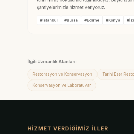
şantiyelerimizle hizmet veriyoruz.
#İstanbul
#Bursa
#Edirne
#Konya
#İz
İlgili Uzmanlık Alanları:
Restorasyon ve Konservasyon
Tarihi Eser Res
Konservasyon ve Laboratuvar
HIZMET VERDIĞIMIZ İLLER