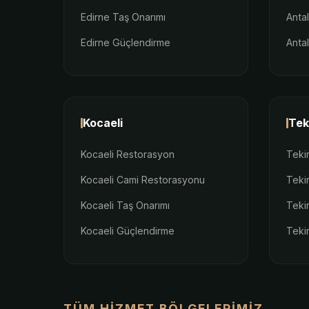
Edirne Taş Onarımı
Anta
Edirne Güçlendirme
Anta
Kocaeli
Tek
Kocaeli Restorasyon
Teki
Kocaeli Cami Restorasyonu
Teki
Kocaeli Taş Onarımı
Teki
Kocaeli Güçlendirme
Teki
TÜM HIZMET BÖLGELERIMIZ