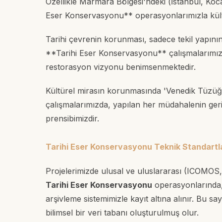
Özellikle Marmara Bölgesi'ndeki (İstanbul, Koca
Eser Konservasyonu** operasyonlarımızla kültür
Tarihi çevrenin korunması, sadece tekil yapını
**Tarihi Eser Konservasyonu** çalışmalarımızda,
restorasyon vizyonu benimsenmektedir.
Kültürel mirasın korunmasında 'Venedik Tüzüğü
çalışmalarımızda, yapılan her müdahalenin geri 
prensibimizdir.
Tarihi Eser Konservasyonu Teknik Standartlar
Projelerimizde ulusal ve uluslararası (ICOMOS,
Tarihi Eser Konservasyonu
operasyonlarında, 
arşivleme sistemimizle kayıt altına alınır. Bu s
bilimsel bir veri tabanı oluşturulmuş olur.