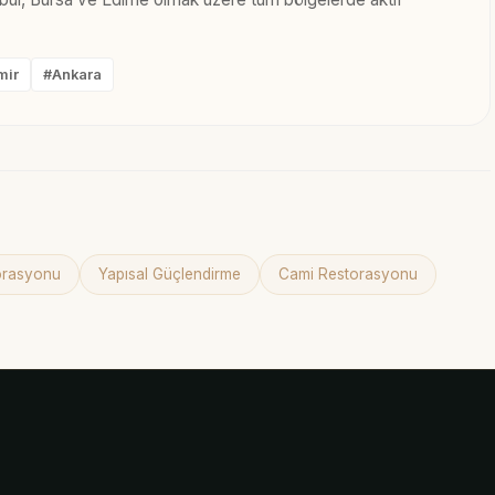
mir
#Ankara
torasyonu
Yapısal Güçlendirme
Cami Restorasyonu