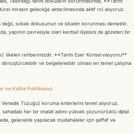
eli, Tekirdağ) tarihi dokuların korunmasında, **Tarihi
el mirasın geleceğe aktarılmasında aktif rol alıyoruz.
n değil, sokak dokusunun ve silüetin korunması demektir.
 yapının çevresiyle olan kentsel ilişkisini de gözeten bir
' ilkeleri rehberimizdir. **Tarihi Eser Konservasyonu**
dönüştürülebilir ve belgelenebilir olması en temel çalışma
 ve Kalite Politikamız
 Venedik Tüzüğü) koruma kriterlerini temel alıyoruz.
sahadaki her bir imalat adımı yüksek çözünürlüklü dijital
ayede, gelecekte yapılacak müdahaleler için şeffaf ve