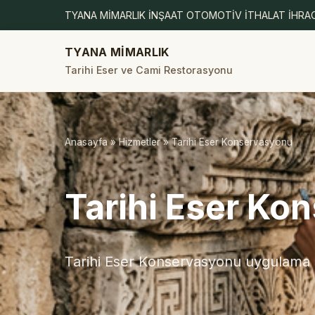
TYANA MİMARLIK İNŞAAT OTOMOTİV İTHALAT İHRAC
TYANA MİMARLIK
Tarihi Eser ve Cami Restorasyonu
Anasayfa
»
Hizmetler
» Tarihi Eser Konservasyonu
Tarihi Eser Ko
Tarihi Eser Konservasyonu uygulama iş