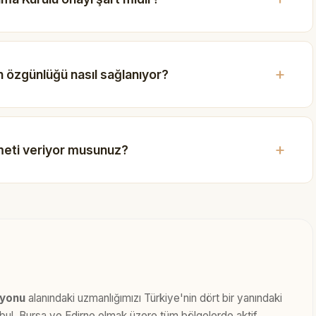
 özgünlüğü nasıl sağlanıyor?
meti veriyor musunuz?
syonu
alanındaki uzmanlığımızı Türkiye'nin dört bir yanındaki
anbul, Bursa ve Edirne olmak üzere tüm bölgelerde aktif