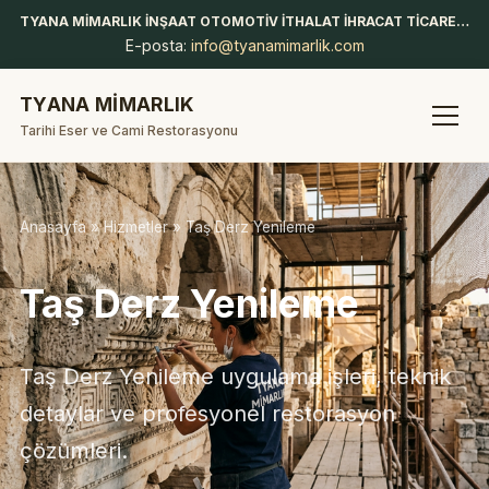
TYANA MİMARLIK İNŞAAT OTOMOTİV İTHALAT İHRACAT TİCARET LİMİTED ŞİRKETİ
E-posta:
info@tyanamimarlik.com
TYANA MİMARLIK
Tarihi Eser ve Cami Restorasyonu
Anasayfa
»
Hizmetler
» Taş Derz Yenileme
Taş Derz Yenileme
Taş Derz Yenileme uygulama işleri, teknik
detaylar ve profesyonel restorasyon
çözümleri.