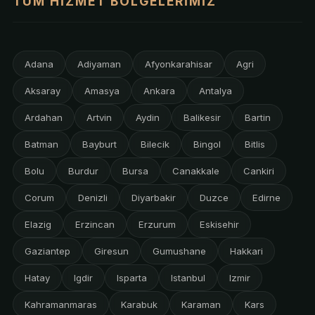
TÜM HIZMET BÖLGELERIMIZ
Adana
Adiyaman
Afyonkarahisar
Agri
Aksaray
Amasya
Ankara
Antalya
Ardahan
Artvin
Aydin
Balikesir
Bartin
Batman
Bayburt
Bilecik
Bingol
Bitlis
Bolu
Burdur
Bursa
Canakkale
Cankiri
Corum
Denizli
Diyarbakir
Duzce
Edirne
Elazig
Erzincan
Erzurum
Eskisehir
Gaziantep
Giresun
Gumushane
Hakkari
Hatay
Igdir
Isparta
Istanbul
Izmir
Kahramanmaras
Karabuk
Karaman
Kars